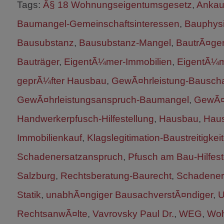
Tags:
Â§ 18 Wohnungseigentumsgesetz
,
Ankau
Baumangel-Gemeinschaftsinteressen
,
Bauphysi
Bausubstanz
,
Bausubstanz-Mangel
,
BautrÃ¤ge
Bauträger
,
EigentÃ¼mer-Immobilien
,
EigentÃ¼m
geprÃ¼fter Hausbau
,
GewÃ¤hrleistung-Bausch
GewÃ¤hrleistungsanspruch-Baumangel
,
GewÃ¤h
Handwerkerpfusch-Hilfestellung
,
Hausbau
,
Haus
Immobilienkauf
,
Klagslegitimation-Baustreitigkei
Schadenersatzanspruch
,
Pfusch am Bau-Hilfest
Salzburg
,
Rechtsberatung-Baurecht
,
Schadener
Statik
,
unabhÃ¤ngiger BausachverstÃ¤ndiger
,
U
RechtsanwÃ¤lte
,
Vavrovsky Paul Dr.
,
WEG
,
Woh