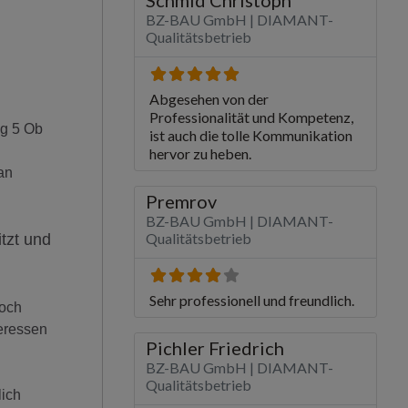
g 5 Ob
an
tzt und
noch
eressen
lich