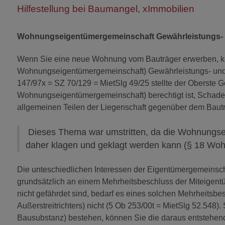
Hilfestellung bei Baumangel
,
xImmobilien
Wohnungseigentümergemeinschaft Gewährleistungs-
Wenn Sie eine neue Wohnung vom Bauträger erwerben, kön
Wohnungseigentümergemeinschaft) Gewährleistungs- und
147/97x = SZ 70/129 = MietSlg 49/25 stellte der Oberste Ge
Wohnungseigentümergemeinschaft) berechtigt ist, Schad
allgemeinen Teilen der Liegenschaft gegenüber dem Baut
Dieses Thema war umstritten, da die Wohnungsei
daher klagen und geklagt werden kann (§ 18 Wo
Die unteschiedlichen Interessen der Eigentümergemeinscha
grundsätzlich an einem Mehrheitsbeschluss der Miteigen
nicht gefährdet sind, bedarf es eines solchen Mehrheitsb
Außerstreitrichters) nicht (5 Ob 253/00t = MietSlg 52.548)
Bausubstanz) bestehen, können Sie die daraus entstehende