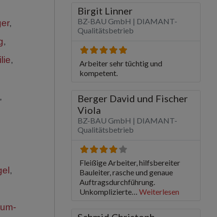
er
,
g
,
lie
,
,
el
,
tum-