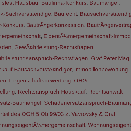
fstest Hausbau
,
Baufirma-Konkurs
,
Baumangel
,
k-Sachverstaendige
,
Baurecht
,
Bausachverstaendig
r-Konkurs
,
BautrÃ¤gerkonzession
,
BautrÃ¤gervertra
ergemeinschaft
,
EigentÃ¼mergemeinschaft-Immobi
aden
,
GewÃ¤hrleistung-Rechtsfragen
,
rleistungsanspruch-Rechtsfragen
,
Graf Peter Mag.
kauf-BausachverstÃ¤ndiger
,
Immobilienbewertung
,
ten
,
Liegenschaftsbewertung
,
OHG-
ellung
,
Rechtsanspruch-Hauskauf
,
Rechtsanwalt-
satz-Baumangel
,
Schadenersatzanspruch-Baumang
rteil des OGH 5 Ob 99/03 z
,
Vavrovsky & Graf
nungseigentÃ¼mergemeinschaft
,
Wohnungseigen