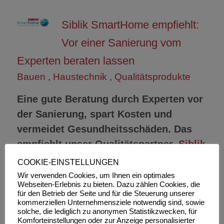
Siblik SmartHome empfiehlt:
Vor einer Sanierung vom
Experten beraten lassen
Bauen
,
Haustechnik
,
Qualitätsprodukte
Eine gute Beratung durch Experten vor
der Sanierung, spart Kosten und
vermeidet Gesundheitsschäden. Das
empfiehlt unser Qualitätspartner,
Siblik
Elektrik GmbH & Co. KG
COOKIE-EINSTELLUNGEN
Wir verwenden Cookies, um Ihnen ein optimales
Das Thema...
Webseiten-Erlebnis zu bieten. Dazu zählen Cookies, die
für den Betrieb der Seite und für die Steuerung unserer
kommerziellen Unternehmensziele notwendig sind, sowie
Weiterlesen
solche, die lediglich zu anonymen Statistikzwecken, für
Komforteinstellungen oder zur Anzeige personalisierter