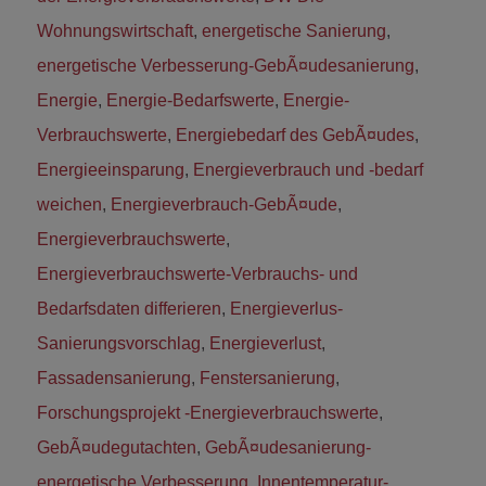
Wohnungswirtschaft
,
energetische Sanierung
,
energetische Verbesserung-GebÃ¤udesanierung
,
Energie
,
Energie-Bedarfswerte
,
Energie-
Verbrauchswerte
,
Energiebedarf des GebÃ¤udes
,
Energieeinsparung
,
Energieverbrauch und -bedarf
weichen
,
Energieverbrauch-GebÃ¤ude
,
Energieverbrauchswerte
,
Energieverbrauchswerte-Verbrauchs- und
Bedarfsdaten differieren
,
Energieverlus-
Sanierungsvorschlag
,
Energieverlust
,
Fassadensanierung
,
Fenstersanierung
,
Forschungsprojekt -Energieverbrauchswerte
,
GebÃ¤udegutachten
,
GebÃ¤udesanierung-
energetische Verbesserung
,
Innentemperatur-