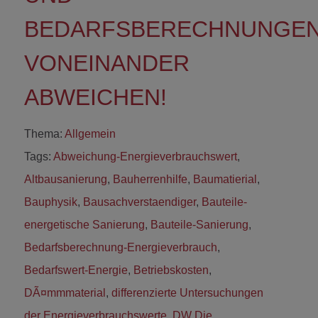
BEDARFSBERECHNUNGE
VONEINANDER
ABWEICHEN!
Thema:
Allgemein
Tags:
Abweichung-Energieverbrauchswert
,
Altbausanierung
,
Bauherrenhilfe
,
Baumatierial
,
Bauphysik
,
Bausachverstaendiger
,
Bauteile-
energetische Sanierung
,
Bauteile-Sanierung
,
Bedarfsberechnung-Energieverbrauch
,
Bedarfswert-Energie
,
Betriebskosten
,
DÃ¤mmmaterial
,
differenzierte Untersuchungen
der Energieverbrauchswerte
,
DW Die