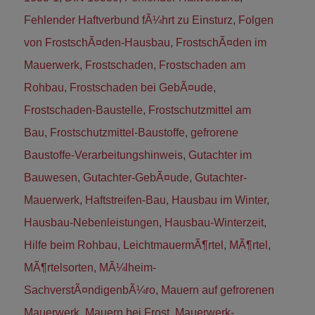
Fehlender Haftverbund fÃ¼hrt zu Einsturz
,
Folgen
von FrostschÃ¤den-Hausbau
,
FrostschÃ¤den im
Mauerwerk
,
Frostschaden
,
Frostschaden am
Rohbau
,
Frostschaden bei GebÃ¤ude
,
Frostschaden-Baustelle
,
Frostschutzmittel am
Bau
,
Frostschutzmittel-Baustoffe
,
gefrorene
Baustoffe-Verarbeitungshinweis
,
Gutachter im
Bauwesen
,
Gutachter-GebÃ¤ude
,
Gutachter-
Mauerwerk
,
Haftstreifen-Bau
,
Hausbau im Winter
,
Hausbau-Nebenleistungen
,
Hausbau-Winterzeit
,
Hilfe beim Rohbau
,
LeichtmauermÃ¶rtel
,
MÃ¶rtel
,
MÃ¶rtelsorten
,
MÃ¼lheim-
SachverstÃ¤ndigenbÃ¼ro
,
Mauern auf gefrorenen
Mauerwerk
,
Mauern bei Frost
,
Mauerwerk-