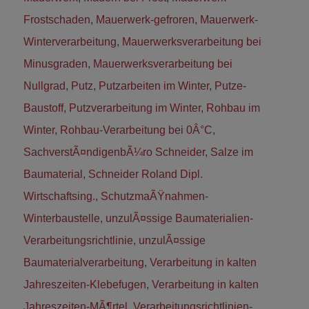
Frostschaden
,
Mauerwerk-gefroren
,
Mauerwerk-
Winterverarbeitung
,
Mauerwerksverarbeitung bei
Minusgraden
,
Mauerwerksverarbeitung bei
Nullgrad
,
Putz
,
Putzarbeiten im Winter
,
Putze-
Baustoff
,
Putzverarbeitung im Winter
,
Rohbau im
Winter
,
Rohbau-Verarbeitung bei 0Â°C
,
SachverstÃ¤ndigenbÃ¼ro Schneider
,
Salze im
Baumaterial
,
Schneider Roland Dipl.
Wirtschaftsing.
,
SchutzmaÃŸnahmen-
Winterbaustelle
,
unzulÃ¤ssige Baumaterialien-
Verarbeitungsrichtlinie
,
unzulÃ¤ssige
Baumaterialverarbeitung
,
Verarbeitung in kalten
Jahreszeiten-Klebefugen
,
Verarbeitung in kalten
Jahreszeiten-MÃ¶rtel
,
Verarbeitungsrichtlinien-