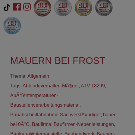
MAUERN BEI FROST
Thema:
Allgemein
Tags:
Abbindeverhalten-MÃ¶rtel
,
ATV 18299
,
AuÃŸentemperaturen-
Baustellenverarbeitungsmaterial
,
Bauabschnittabnahme-SachverstÃ¤ndiger
,
bauen
bei 0Â°C
,
Baufirma
,
Baufirmen-Nebenleistungen
,
Baufrau-Winterbaustelle
,
Bauhandwerk
,
Bauherr-