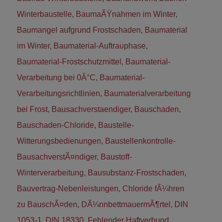
Winterbaustelle
,
BaumaÃŸnahmen im Winter
,
Baumangel aufgrund Frostschaden
,
Baumaterial
im Winter
,
Baumaterial-Auftrauphase
,
Baumaterial-Frostschutzmittel
,
Baumaterial-
Verarbeitung bei 0Â°C
,
Baumaterial-
Verarbeitungsrichtlinien
,
Baumaterialverarbeitung
bei Frost
,
Bausachverstaendiger
,
Bauschaden
,
Bauschaden-Chloride
,
Baustelle-
Witterungsbedienungen
,
Baustellenkontrolle-
BausachverstÃ¤ndiger
,
Baustoff-
Winterverarbeitung
,
Bausubstanz-Frostschaden
,
Bauvertrag-Nebenleistungen
,
Chloride fÃ¼hren
zu BauschÃ¤den
,
DÃ¼nnbettmauermÃ¶rtel
,
DIN
1053-1
,
DIN 18330
,
Fehlender Haftverbund
,