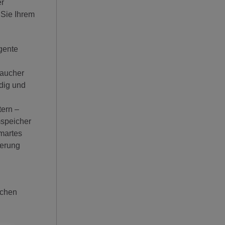
er
 Sie Ihrem
gente
raucher
dig und
tern –
mspeicher
martes
ierung
schen