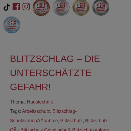
BLITZSCHLAG – DIE
UNTERSCHÄTZTE
GEFAHR!
Thema:
Haustechnik
Tags:
Arbeitsschutz
,
Blitzschlag-
SchutzvormaÃŸnahme
,
Blitzschutz
,
Blitzschutz-
OÃ– Blitzschutz Gesellschaft
,
Blitzschutzanlage
,