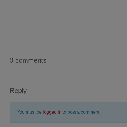
0 comments
Reply
You must be
logged in
to post a comment.