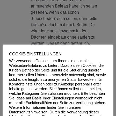
anmutenden Beitrag habe ich selten
gesehen, wenn das schon
„bauschöden“ sein sollen, dann bitte
komm’se doch mal nach Berlin. Da
wird der Hausschwamm in den
Dächern eingebaut ohne saniert zu
werden. Das ist dann gefährlich.
Aber eine fehlende
COOKIE-EINSTELLUNGEN
Absturzsicherung bei einer Leiter für
Wir verwenden Cookies, um Ihnen ein optimales
eine Dachterrasse erkennt jeder, der
Webseiten-Erlebnis zu bieten. Dazu zählen Cookies, die
selbst hochsteigt, sofort selbst – und
für den Betrieb der Seite und für die Steuerung unserer
steigt nicht hoch.
kommerziellen Unternehmensziele notwendig sind, sowie
solche, die lediglich zu anonymen Statistikzwecken, für
Komforteinstellungen oder zur Anzeige personalisierter
Und dass Wiender Dächer auch
Inhalte genutzt werden. Sie können selbst entscheiden,
wesentlich teurer sein können,
welche Kategorien Sie zulassen möchten. Bitte beachten
Sie, dass auf Basis Ihrer Einstellungen womöglich nicht
wissen wir alle längst. Ich binde
mehr alle Funktionalitäten der Seite zur Verfügung stehen.
600.000e für die Wohnung: das ist
Weitere Informationen finden Sie in unseren
ein Mindestpreis. Die kleinen
Datenschutzhinweisen. Durch die Verwendung dieser