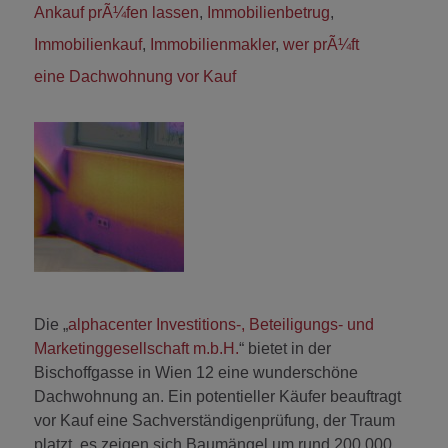
Ankauf prÃ¼fen lassen
,
Immobilienbetrug
,
Immobilienkauf
,
Immobilienmakler
,
wer prÃ¼ft
eine Dachwohnung vor Kauf
Die „
alphacenter Investitions-, Beteiligungs- und
Marketinggesellschaft m.b.H.
“ bietet in der
Bischoffgasse in Wien 12 eine wunderschöne
Dachwohnung an. Ein potentieller Käufer beauftragt
vor Kauf eine Sachverständigenprüfung, der Traum
platzt, es zeigen sich Baumängel um rund 200.000