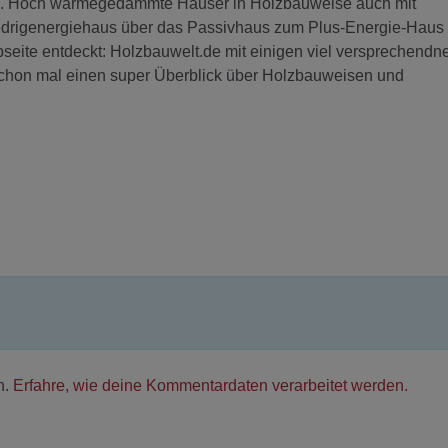
eile. Hoch wärmegedämmte Häuser in Holzbauweise auch mit
drigenergiehaus über das Passivhaus zum Plus-Energie-Haus i
seite entdeckt: Holzbauwelt.de mit einigen viel versprechendn
e schon mal einen super Überblick über Holzbauweisen und
n.
Erfahre, wie deine Kommentardaten verarbeitet werden.