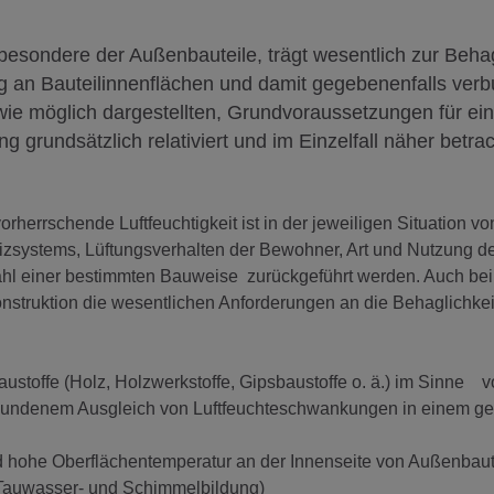
besondere der Außenbauteile, trägt wesentlich zur Behag
 an Bauteilinnenflächen und damit gegebenenfalls ver
wie möglich dargestellten, Grundvoraussetzungen für ein
grundsätzlich relativiert und im Einzelfall näher betrac
errschende Luftfeuchtigkeit ist in der jeweiligen Situation vo
izsystems, Lüftungsverhalten der Bewohner, Art und Nutzung d
 Wahl einer bestimmten Bauweise zurückgeführt werden. Auch bei
onstruktion die wesentlichen Anforderungen an die Behaglichkei
stoffe (Holz, Holzwerkstoffe, Gipsbaustoffe o. ä.) im Sinne 
undenem Ausgleich von Luftfeuchteschwankungen in einem g
he Oberflächentemperatur an der Innenseite von Außenbaut
 Tauwasser- und Schimmelbildung)