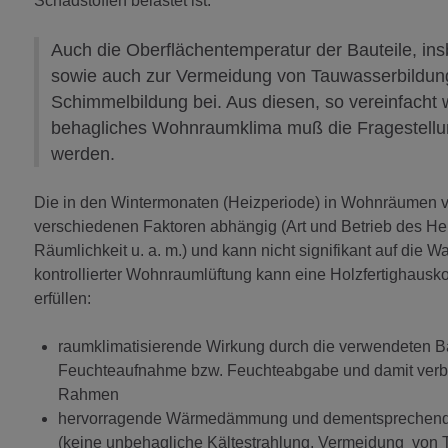
Schadstoffen belastet ist.
Auch die Oberflächentemperatur der Bauteile, ins
sowie auch zur Vermeidung von Tauwasserbildung
Schimmelbildung bei. Aus diesen, so vereinfacht 
behagliches Wohnraumklima muß die Fragestellung 
werden.
Die in den Wintermonaten (Heizperiode) in Wohnräumen vorh
verschiedenen Faktoren abhängig (Art und Betrieb des He
Räumlichkeit u. a. m.) und kann nicht signifikant auf die
kontrollierter Wohnraumlüftung kann eine Holzfertighausk
erfüllen:
raumklimatisierende Wirkung durch die verwendeten Bau
Feuchteaufnahme bzw. Feuchteabgabe und damit verb
Rahmen
hervorragende Wärmedämmung und dementsprechend ho
(keine unbehagliche Kältestrahlung, Vermeidung von