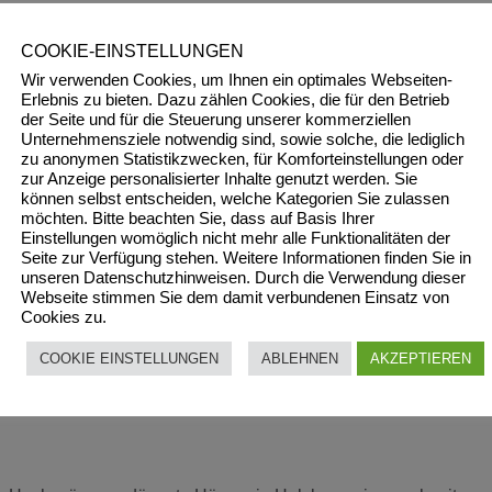
uweise.
COOKIE-EINSTELLUNGEN
rtigen Eigenschaften hat das Temperatur und die Luftfeuchtigkeit
Wir verwenden Cookies, um Ihnen ein optimales Webseiten-
geeignete Baustoff das nicht zu ersetzen ist. Allerdings muss es 
Erlebnis zu bieten. Dazu zählen Cookies, die für den Betrieb
der Seite und für die Steuerung unserer kommerziellen
chalungsbauweise oder Ähnliches. Da verliert das Holz seine
Unternehmensziele notwendig sind, sowie solche, die lediglich
 Feuchtigkeitsaustausch. Am besten Blockhausbauweise.
zu anonymen Statistikzwecken, für Komforteinstellungen oder
zur Anzeige personalisierter Inhalte genutzt werden. Sie
können selbst entscheiden, welche Kategorien Sie zulassen
möchten. Bitte beachten Sie, dass auf Basis Ihrer
Einstellungen womöglich nicht mehr alle Funktionalitäten der
Seite zur Verfügung stehen. Weitere Informationen finden Sie in
unseren Datenschutzhinweisen. Durch die Verwendung dieser
Webseite stimmen Sie dem damit verbundenen Einsatz von
nt, dass mittlerweile sogar Häuser in Holz-Fertigbauweise angeb
Cookies zu.
COOKIE EINSTELLUNGEN
ABLEHNEN
AKZEPTIEREN