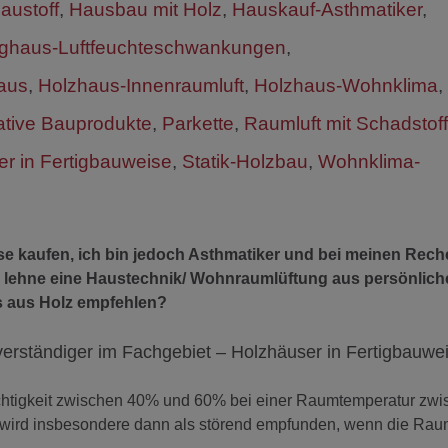
austoff
,
Hausbau mit Holz
,
Hauskauf-Asthmatiker
,
tighaus-Luftfeuchteschwankungen
,
aus
,
Holzhaus-Innenraumluft
,
Holzhaus-Wohnklima
,
ative Bauprodukte
,
Parkette
,
Raumluft mit Schadstof
r in Fertigbauweise
,
Statik-Holzbau
,
Wohnklima-
se kaufen, ich bin jedoch Asthmatiker und bei meinen Rec
ch lehne eine Haustechnik/ Wohnraumlüftung aus persönlic
us aus Holz empfehlen?
verständiger im Fachgebiet – Holzhäuser in Fertigbauwe
uchtigkeit zwischen 40% und 60% bei einer Raumtemperatur zwi
 wird insbesondere dann als störend empfunden, wenn die Raum