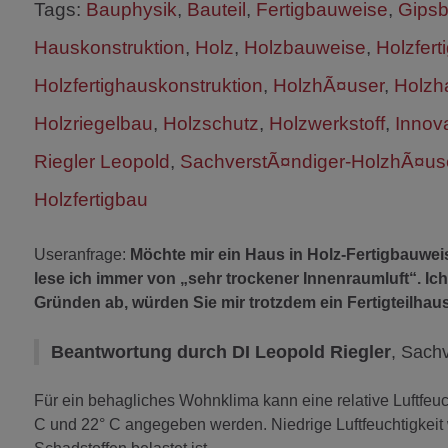
Tags:
Bauphysik
,
Bauteil
,
Fertigbauweise
,
Gipsb
Hauskonstruktion
,
Holz
,
Holzbauweise
,
Holzfer
Holzfertighauskonstruktion
,
HolzhÃ¤user
,
Holzh
Holzriegelbau
,
Holzschutz
,
Holzwerkstoff
,
Innov
Riegler Leopold
,
SachverstÃ¤ndiger-HolzhÃ¤use
Holzfertigbau
Useranfrage:
Möchte mir ein Haus in Holz-Fertigbauwei
lese ich immer von „sehr trockener Innenraumluft“. I
Gründen ab, würden Sie mir trotzdem ein Fertigteilha
Beantwortung durch DI Leopold Riegler
, Sach
Für ein behagliches Wohnklima kann eine relative Luftfe
C und 22° C angegeben werden. Niedrige Luftfeuchtigkeit