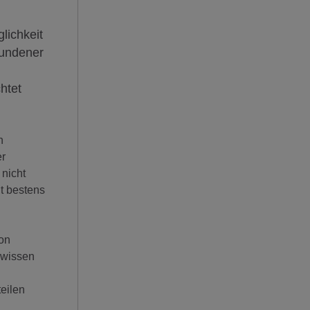
lichkeit
bundener
htet
n
er
 nicht
t bestens
von
ewissen
eilen