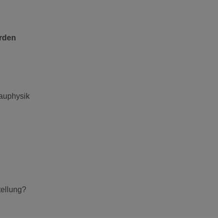
rden
auphysik
ellung?