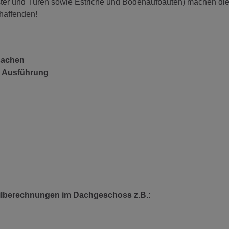
nster und Türen sowie Estriche und Bodenaufbauten) machen di
chaffenden!
sachen
e Ausführung
ailberechnungen im
Dachgeschoss z.B.: