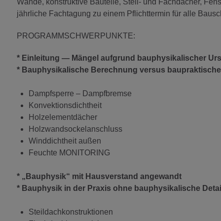
Wände, konstruktive Bauteile, Steil- und Fachdächer, Fe
jährliche Fachtagung zu einem Pflichttermin für alle Baus
PROGRAMMSCHWERPUNKTE:
* Einleitung — Mängel aufgrund bauphysikalischer Ur
* Bauphysikalische Berechnung versus baupraktisch
Dampfsperre – Dampfbremse
Konvektionsdichtheit
Holzelementdächer
Holzwandsockelanschluss
Winddichtheit außen
Feuchte MONITORING
* „Bauphysik“ mit Hausverstand angewandt
* Bauphysik in der Praxis ohne bauphysikalische Det
Steildachkonstruktionen