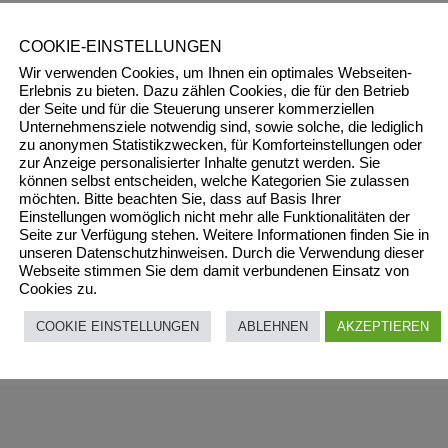
eschiebetüren
COOKIE-EINSTELLUNGEN
Wir verwenden Cookies, um Ihnen ein optimales Webseiten-
Erlebnis zu bieten. Dazu zählen Cookies, die für den Betrieb
der Seite und für die Steuerung unserer kommerziellen
Unternehmensziele notwendig sind, sowie solche, die lediglich
zu anonymen Statistikzwecken, für Komforteinstellungen oder
zur Anzeige personalisierter Inhalte genutzt werden. Sie
ng. Dr. Karl Mezera
, Ing. Herbert Tschirk,
Ing. Wolfgang Hubner
,
können selbst entscheiden, welche Kategorien Sie zulassen
möchten. Bitte beachten Sie, dass auf Basis Ihrer
f. DI Dr. Thomas Bednar
Einstellungen womöglich nicht mehr alle Funktionalitäten der
Seite zur Verfügung stehen. Weitere Informationen finden Sie in
unseren Datenschutzhinweisen. Durch die Verwendung dieser
Webseite stimmen Sie dem damit verbundenen Einsatz von
Cookies zu.
COOKIE EINSTELLUNGEN
ABLEHNEN
AKZEPTIEREN