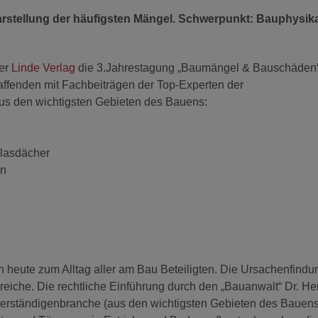
arstellung der häufigsten Mängel.
Schwerpunkt: Bauphysika
der
Linde Verlag
die 3.Jahrestagung „Baumängel & Bauschäden“
haffenden mit Fachbeiträgen der Top-Experten der
s den wichtigsten Gebieten des Bauens:
Glasdächer
en
eute zum Alltag aller am Bau Beteiligten. Die Ursachenfindun
iche. Die rechtliche Einführung durch den „Bauanwalt“ Dr. He
verständigenbranche (aus den wichtigsten Gebieten des Bauen