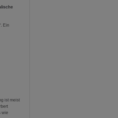
lische
. Ein
g ist meist
rbert
s wie