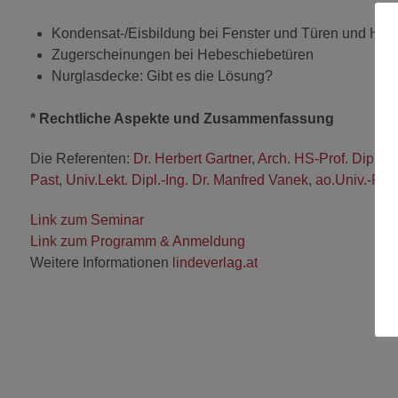
Kondensat-/Eisbildung bei Fenster und Türen und Heb
Zugerscheinungen bei Hebeschiebetüren
Nurglasdecke: Gibt es die Lösung?
* Rechtliche Aspekte und Zusammenfassung
Die Referenten:
Dr. Herbert Gartner
,
Arch. HS-Prof. Dipl.-I
Past
,
Univ.Lekt. Dipl.-Ing. Dr. Manfred Vanek
,
ao.Univ.-Pro
Link zum Seminar
Link zum Programm & Anmeldung
Weitere Informationen
lindeverlag.at