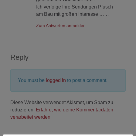
Ich verfolge Ihre Sendungen Pfusch
am Bau mit großen Interesse ……
Zum Antworten anmelden
Reply
You must be
logged in
to post a comment.
Diese Website verwendet Akismet, um Spam zu
reduzieren.
Erfahre, wie deine Kommentardaten
verarbeitet werden.