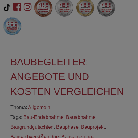
BAUBEGLEITER:
ANGEBOTE UND
KOSTEN VERGLEICHEN
Thema:
Allgemein
Tags:
Bau-Endabnahme
,
Bauabnahme
,
Baugrundgutachten
,
Bauphase
,
Bauprojekt
,
BausachverstÃ¤nidge
,
Bausanierung-