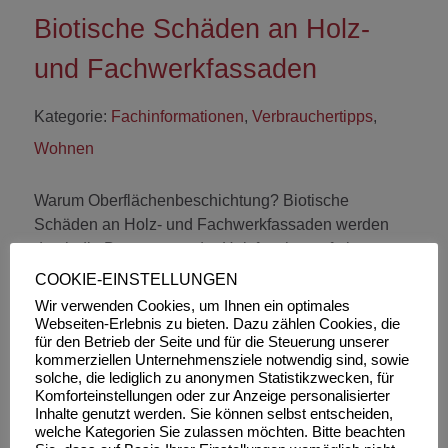
Biotische Schäden an Holz-
und Fachwerkfassaden
Kategorie:
Fachinformationen
,
Verbrauchertipps
,
Wohnen
Warum Oberflächenbeschichtung? Biotische
Schäden an Holz- und Fachwerkfassaden werden
durch die Begrenzung der Holzfeuchte auf ein
Mindestmaß reduziert. Hierzu dienen…
COOKIE-EINSTELLUNGEN
Wir verwenden Cookies, um Ihnen ein optimales
Weiterlesen
Webseiten-Erlebnis zu bieten. Dazu zählen Cookies, die
für den Betrieb der Seite und für die Steuerung unserer
kommerziellen Unternehmensziele notwendig sind, sowie
solche, die lediglich zu anonymen Statistikzwecken, für
Komforteinstellungen oder zur Anzeige personalisierter
Inhalte genutzt werden. Sie können selbst entscheiden,
Nächste
welche Kategorien Sie zulassen möchten. Bitte beachten