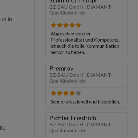
us in
lfe