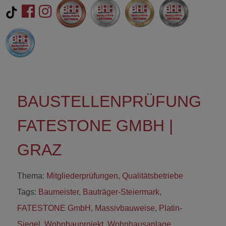
BAUSTELLENPRÜFUNG
FATESTONE GMBH |
GRAZ
Thema:
Mitgliederprüfungen
,
Qualitätsbetriebe
Tags:
Baumeister
,
Bauträger-Steiermark
,
FATESTONE GmbH
,
Massivbauweise
,
Platin-
Siegel
,
Wohnbauprojekt
,
Wohnhausanlage
,