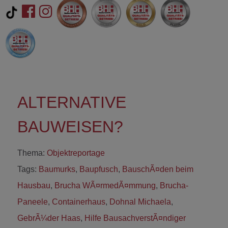
ALTERNATIVE
BAUWEISEN?
Thema:
Objektreportage
Tags:
Baumurks
,
Baupfusch
,
BauschÃ¤den beim
Hausbau
,
Brucha WÃ¤rmedÃ¤mmung
,
Brucha-
Paneele
,
Containerhaus
,
Dohnal Michaela
,
GebrÃ¼der Haas
,
Hilfe BausachverstÃ¤ndiger