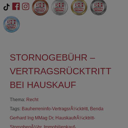
STORNOGEBÜHR –
VERTRAGSRÜCKTRITT
BEI HAUSKAUF
Thema:
Recht
Tags:
Bauherreninfo-VertragsrÃ¼cktritt
,
Benda
Gerhard Ing MMag Dr
,
HauskaufrÃ¼cktritt-
StornobegÃ¼hr
,
Immobilienkauf-