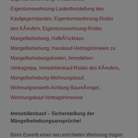
Eigentumswohnung-Lastenfreistellung des
Kaufgegenstandes
,
Eigentumswohnung-Risiko
des KÃ¤ufers
,
Eigentumswohnung-Risiko
Mangelbehebung
,
HaftrÃ¼cklass-
Mangelbehebung
,
Hauskauf-Vertragshinweis zu
Mangelbehebungskosten
,
Immobilien-
Vertragstipp
,
Immobilienkauf-Risiko des KÃ¤ufers
,
Mangelbehebung-Wohnungskauf
,
Wohnungserwerb-Achtung BaumÃ¤ngel
,
Wohnungskauf-Vertragshinweise
Immobilienkauf – Sicherstellung der
Mängelbehebungsansprüche!
Beim Erwerb einer neu errichteten Wohnung trügen