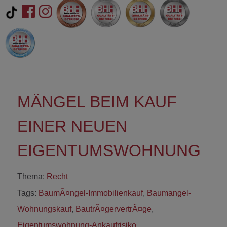
MÄNGEL BEIM KAUF
EINER NEUEN
EIGENTUMSWOHNUNG
Thema:
Recht
Tags:
BaumÃ¤ngel-Immobilienkauf
,
Baumangel-
Wohnungskauf
,
BautrÃ¤gervertrÃ¤ge
,
Eigentumswohnung-Ankaufrisiko
,