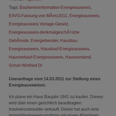
Tags:
Bauherreninformation-Energieausweis
,
EAVG-Fassung von MÃ¤rz2011
,
Energieausweis
,
Energieausweis Vorlage-Gesetz
,
Energieausweis-denkmalgeschÃ¼tzte
GebÃ¤ude
,
Energieberater
,
Hausbau-
Energieausweis
,
Hauskauf-Energieausweis
,
Hausverkauf-Energieausweis
,
Hausverstand
,
Schuh Winfried DI
Useranfrage vom 14.03.2011 zur Stellung eines
Energieausweises:
Ich plane ein Haus Baujahr 1941 zu kaufen. Dieses
wird über einen gerichtlich beauftragten
Insolvenzverwalter verkauft. Dieser hat auch eine
Immobilienbewertungsfirma mit einem 40seitigen