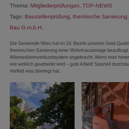
Thema:
Mitgliederprüfungen
,
TOP-NEWS
Tags:
Baustellenprüfung
,
thermische Sanierung
Bau G.m.b.H.
Die Gemeinde Wien hat im 10. Bezirk unseren Gold-Qualit
thermischen Sanierung einer Wohnhausanlage beauftragt. 
Wärmedämmverbundsystem angebracht. Wenn man hinter de
wie wirklich gearbeitet wird – gute Arbeit! Speziell durchd
Vorfeld was überlegt hat.