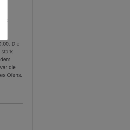
 des
0,00. Die
 stark
r dem
war die
des Ofens.