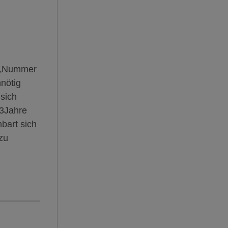
f „Nummer
nötig
sich
 3Jahre
bart sich
zu