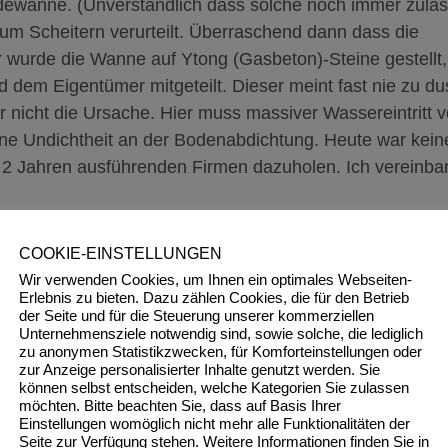
dewanne. (Unverständlich dass solche noch immer zuläss
um Scheitern verurteilt. Überraschend dann dass die
wurde die Wanne auf Ytong (Gasbeton)-Steine gestellt,
d dem Eigentümer mitgeteilt. Dieser meint fast nie zu d
 nicht die Ursache. Hier muss massiver Wassereintritt v
ne Undichtheit an der Bodenabdichtung. Heute war keine
r 2 Jahren ausführenden Firmen dazuholen. Ich vereinba
COOKIE-EINSTELLUNGEN
Wir verwenden Cookies, um Ihnen ein optimales Webseiten-
Erlebnis zu bieten. Dazu zählen Cookies, die für den Betrieb
der Seite und für die Steuerung unserer kommerziellen
Unternehmensziele notwendig sind, sowie solche, die lediglich
zu anonymen Statistikzwecken, für Komforteinstellungen oder
zur Anzeige personalisierter Inhalte genutzt werden. Sie
können selbst entscheiden, welche Kategorien Sie zulassen
möchten. Bitte beachten Sie, dass auf Basis Ihrer
Einstellungen womöglich nicht mehr alle Funktionalitäten der
Seite zur Verfügung stehen. Weitere Informationen finden Sie in