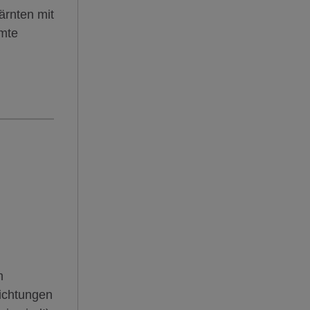
ärnten mit
amte
m
dichtungen