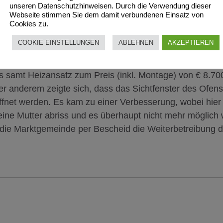
unseren Datenschutzhinweisen. Durch die Verwendung dieser
Webseite stimmen Sie dem damit verbundenen Einsatz von
Cookies zu.
was ältere aber durchaus interessante Entscheidung
COOKIE EINSTELLUNGEN
ABLEHNEN
AKZEPTIEREN
r Folge vom Landesgericht Korneuburg bis zum Obersten
 referieren. Im Jahre 2004 beauftragte der Kläger eine
s samt Heizansatz zum Preis (inkl. Montage) von € 8.70
ter anderem zeigte sich, dass das Sichtfenster des Ofens
öffnet werden. Es kam zu einer Verbesserung, wobei hie
eine Mutter abriss und es überhaupt nicht mehr möglich 
e die Marktgemeinde per Bescheid die Weiterbetreibung 