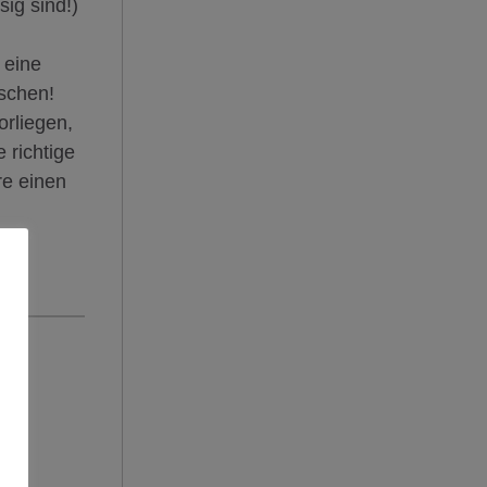
ig sind!)
 eine
uschen!
orliegen,
 richtige
re einen