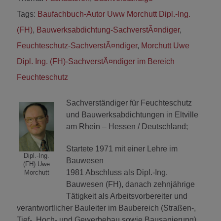
Tags:
Baufachbuch-Autor Uww Morchutt Dipl.-Ing.
(FH)
,
Bauwerksabdichtung-SachverstÃ¤ndiger
,
Feuchteschutz-SachverstÃ¤ndiger
,
Morchutt Uwe
Dipl. Ing. (FH)-SachverstÃ¤ndiger im Bereich
Feuchteschutz
Sachverständiger für Feuchteschutz
und Bauwerksabdichtungen in Eltville
am Rhein – Hessen / Deutschland;
Startete 1971 mit einer Lehre im
Dipl.-Ing.
Bauwesen
(FH) Uwe
1981 Abschluss als Dipl.-Ing.
Morchutt
Bauwesen (FH), danach zehnjährige
Tätigkeit als Arbeitsvorbereiter und
verantwortlicher Bauleiter im Baubereich (Straßen-,
Tief-, Hoch- und Gewerbebau sowie Bausanierung)