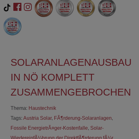
SOLARANLAGENAUSBAU
IN NÖ KOMPLETT
ZUSAMMENGEBROCHEN
Thema:
Haustechnik
Tags:
Austria Solar
,
FÃ¶rderung-Solaranlagen
,
Fossile EnergietrÃ¤ger-Kostenfalle
,
Solar-
WiedereinfÃ¼hrung der DirektfÃ¶rderung fÃ¼r