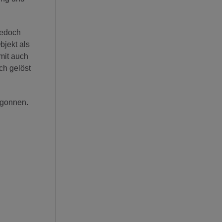
jedoch
bjekt als
mit auch
ch gelöst
egonnen.