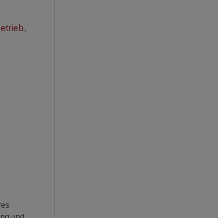
etrieb
,
res
ong und