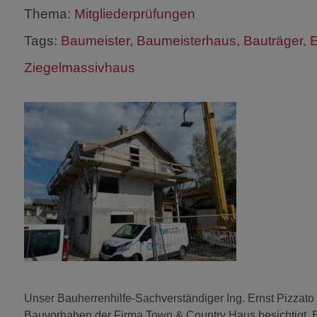
Thema:
Mitgliederprüfungen
Tags:
Baumeister
,
Baumeisterhaus
,
Bauträger
,
E
Ziegelmassivhaus
Unser Bauherrenhilfe-Sachverständiger Ing. Ernst Pizzato
Bauvorhaben der Firma Town & Country Haus besichtigt. E