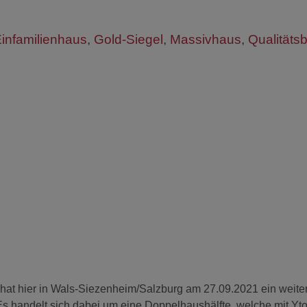
infamilienhaus
,
Gold-Siegel
,
Massivhaus
,
Qualitätsb
 hat hier in Wals-Siezenheim/Salzburg am 27.09.2021 ein weite
s handelt sich dabei um eine Doppelhaushälfte, welche mit Yt