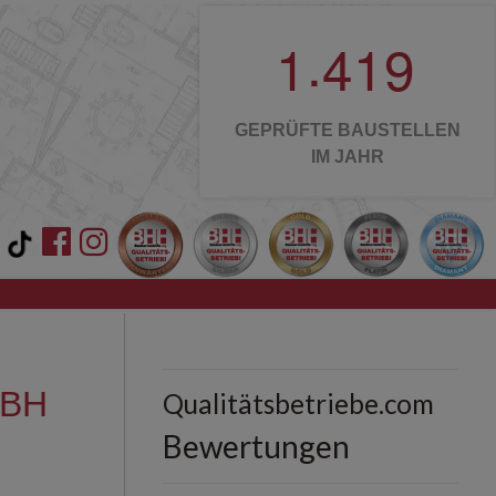
.
1
4
1
9
GEPRÜFTE BAUSTELLEN
IM JAHR
MBH