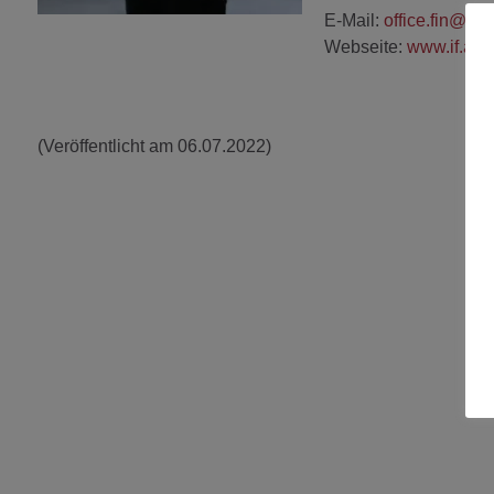
E-Mail:
office.fin@if.at
Webseite:
www.if.at
(Veröffentlicht am 06.07.2022)