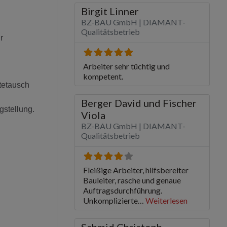
r
tetausch
gstellung.