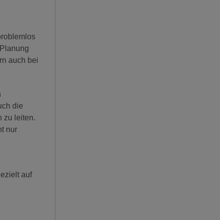
problemlos
 Planung
rn auch bei
n
uch die
 zu leiten.
t nur
zielt auf