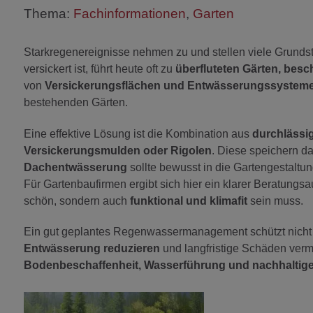
Thema:
Fachinformationen
,
Garten
Starkregenereignisse nehmen zu und stellen viele Grunds
versickert ist, führt heute oft zu
überfluteten Gärten, besc
von
Versickerungsflächen und Entwässerungssystem
bestehenden Gärten.
Eine effektive Lösung ist die Kombination aus
durchlässig
Versickerungsmulden oder Rigolen
. Diese speichern d
Dachentwässerung
sollte bewusst in die Gartengestaltung
Für Gartenbaufirmen ergibt sich hier ein klarer Beratungsa
schön, sondern auch
funktional und klimafit
sein muss.
Ein gut geplantes Regenwassermanagement schützt nicht
Entwässerung reduzieren
und langfristige Schäden verme
Bodenbeschaffenheit, Wasserführung und nachhaltig