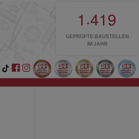
.
1
4
1
9
GEPRÜFTE BAUSTELLEN
IM JAHR
M