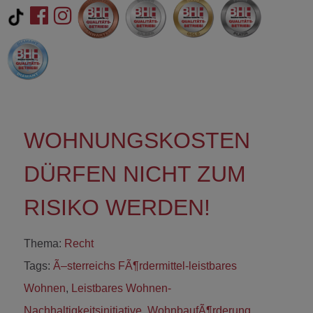
WOHNUNGSKOSTEN
DÜRFEN NICHT ZUM
RISIKO WERDEN!
Thema:
Recht
Tags:
Ã–sterreichs FÃ¶rdermittel-leistbares
Wohnen
,
Leistbares Wohnen-
Nachhaltigkeitsinitiative
,
WohnbaufÃ¶rderung