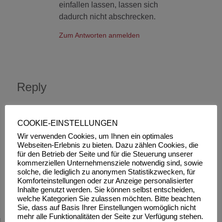
einfallen lassen, lassen sich
dadurch nicht abschrecken.
Zum Antworten anmelden
Reply
COOKIE-EINSTELLUNGEN
You must be
logged in
to post a comment.
Wir verwenden Cookies, um Ihnen ein optimales
Webseiten-Erlebnis zu bieten. Dazu zählen Cookies, die
für den Betrieb der Seite und für die Steuerung unserer
Diese Website verwendet Akismet, um Spam zu
kommerziellen Unternehmensziele notwendig sind, sowie
solche, die lediglich zu anonymen Statistikzwecken, für
reduzieren.
Erfahre, wie deine Kommentardaten
Komforteinstellungen oder zur Anzeige personalisierter
verarbeitet werden.
Inhalte genutzt werden. Sie können selbst entscheiden,
welche Kategorien Sie zulassen möchten. Bitte beachten
Sie, dass auf Basis Ihrer Einstellungen womöglich nicht
mehr alle Funktionalitäten der Seite zur Verfügung stehen.