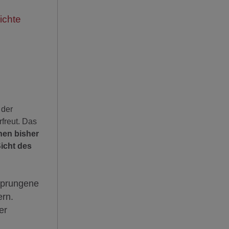
ichte
 der
rfreut. Das
nnen bisher
icht des
esprungene
ern.
er