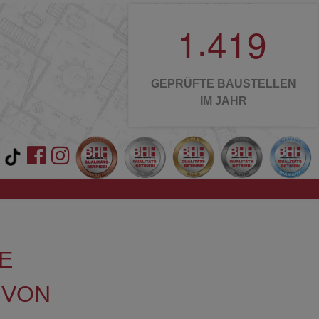
.
1
4
1
9
GEPRÜFTE BAUSTELLEN
IM JAHR
E
 VON