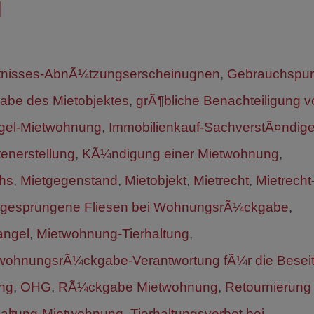
N
ltnisses-AbnÃ¼tzungserscheinugnen
,
Gebrauchspur
be des Mietobjektes
,
grÃ¶bliche Benachteiligung v
gel-Mietwohnung
,
Immobilienkauf-SachverstÃ¤ndige
enerstellung
,
KÃ¼ndigung einer Mietwohnung
,
chs
,
Mietgegenstand
,
Mietobjekt
,
Mietrecht
,
Mietrecht
t-gesprungene Fliesen bei WohnungsrÃ¼ckgabe
,
angel
,
Mietwohnung-Tierhaltung
,
wohnungsrÃ¼ckgabe-Verantwortung fÃ¼r die Besei
ng
,
OHG
,
RÃ¼ckgabe Mietwohnung
,
Retournierung
haltung-Mietwohnung
,
Tierhaltungsverbot bei