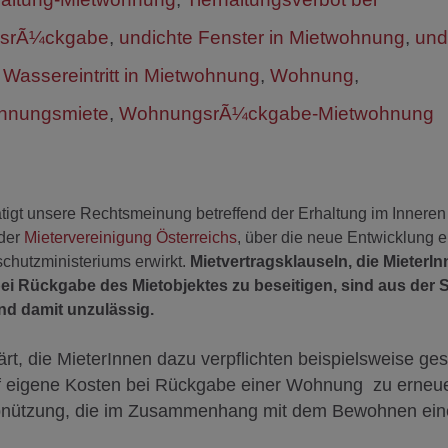
gsrÃ¼ckgabe
,
undichte Fenster in Mietwohnung
,
und
,
Wassereintritt in Mietwohnung
,
Wohnung
,
hnungsmiete
,
WohnungsrÃ¼ckgabe-Mietwohnung
ätigt unsere Rechtsmeinung betreffend der Erhaltung im Inneren
 der
Mietervereinigung Österreichs
, über die neue Entwicklung e
chutzministeriums erwirkt.
Mietvertragsklauseln, die MieterI
ei Rückgabe des Mietobjektes zu beseitigen, sind aus der S
nd damit unzulässig.
rt, die MieterInnen dazu verpflichten beispielsweise g
auf eigene Kosten bei Rückgabe einer Wohnung zu erneu
 Abnützung, die im Zusammenhang mit dem Bewohnen ein