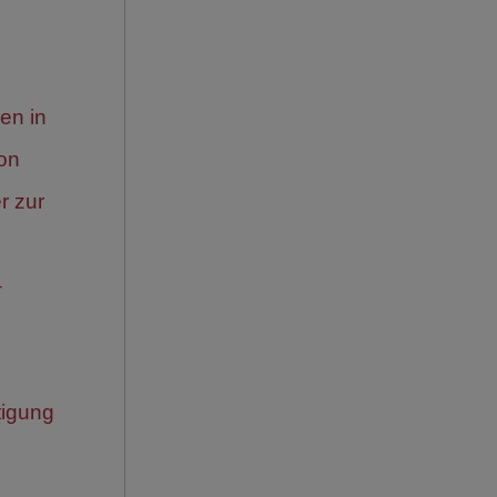
en in
on
r zur
-
tigung