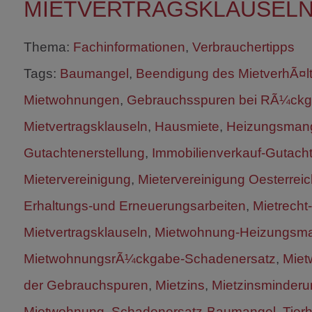
MIETVERTRAGSKLAUSEL
Thema:
Fachinformationen
,
Verbrauchertipps
Tags:
Baumangel
,
Beendigung des MietverhÃ¤
Mietwohnungen
,
Gebrauchsspuren bei RÃ¼ckga
Mietvertragsklauseln
,
Hausmiete
,
Heizungsman
Gutachtenerstellung
,
Immobilienverkauf-Gutacht
Mietervereinigung
,
Mietervereinigung Oesterrei
Erhaltungs-und Erneuerungsarbeiten
,
Mietrech
Mietvertragsklauseln
,
Mietwohnung-Heizungsm
MietwohnungsrÃ¼ckgabe-Schadenersatz
,
Miet
der Gebrauchspuren
,
Mietzins
,
Mietzinsminderu
Mietwohnung
,
Schadenersatz-Baumangel
,
Tier