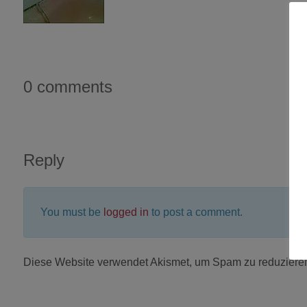
0 comments
Reply
You must be
logged in
to post a comment.
Diese Website verwendet Akismet, um Spam zu reduziere