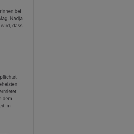
rInnen bei
 Mag. Nadja
 wird, dass
flichtet,
eheizten
ermietet
ie dem
it im