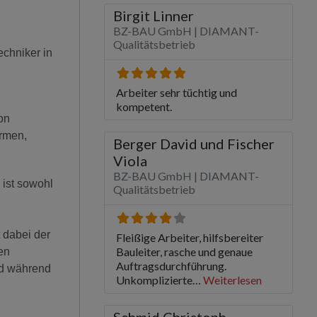
echniker in
on
irmen,
 ist sowohl
 dabei der
en
nd während