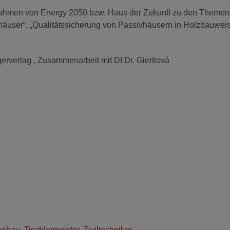
m Rahmen von Energy 2050 bzw. Haus der Zukunft zu den Themen
häuser“, „Qualitätssicherung von Passivhäusern in Holzbauweis
rverlag , Zusammenarbeit mit DI Dr. Giertlová
usbau
,
Tischlermeister
,
Ziviltechniker