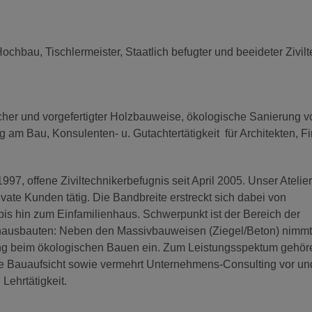
 Hochbau, Tischlermeister, Staatlich befugter und beeideter Zivilt
cher und vorgefertigter Holzbauweise, ökologische Sanierung v
g am Bau, Konsulenten- u. Gutachtertätigkeit für Architekten, F
97, offene Ziviltechnikerbefugnis seit April 2005. Unser Atelier
private Kunden tätig. Die Bandbreite erstreckt sich dabei von
s hin zum Einfamilienhaus. Schwerpunkt ist der Bereich der
hausbauten: Neben den Massivbauweisen (Ziegel/Beton) nimmt
ng beim ökologischen Bauen ein. Zum Leistungsspektum gehör
he Bauaufsicht sowie vermehrt Unternehmens-Consulting vor u
Lehrtätigkeit.