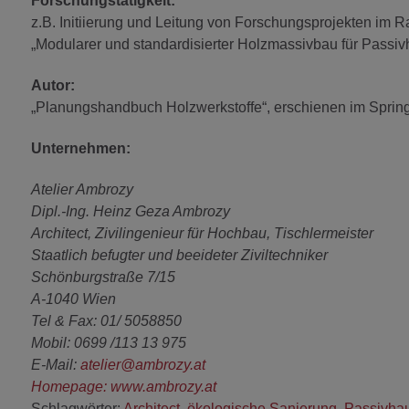
Forschungstätigkeit:
z.B. Initiierung und Leitung von Forschungsprojekten i
„Modularer und standardisierter Holzmassivbau für Passiv
Autor:
„Planungshandbuch Holzwerkstoffe“, erschienen im Springe
Unternehmen:
Atelier Ambrozy
Dipl.-Ing. Heinz Geza Ambrozy
Architect, Zivilingenieur für Hochbau, Tischlermeister
Staatlich befugter und beeideter Ziviltechniker
Schönburgstraße 7/15
A-1040 Wien
Tel & Fax: 01/ 5058850
Mobil: 0699 /113 13 975
E-Mail:
atelier@ambrozy.at
Homepage:
www.ambrozy.at
Schlagwörter:
Architect
,
ökologische Sanierung
,
Passivha