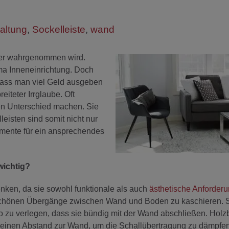
altung
,
Sockelleiste
,
wand
 er wahrgenommen wird.
a Inneneinrichtung. Doch
 Dass man viel Geld ausgeben
eiteter Irrglaube. Oft
en Unterschied machen. Sie
eisten sind somit nicht nur
mente für ein ansprechendes
wichtig?
nken, da sie sowohl funktionale als auch
ästhetische Anforder
unschönen Übergänge zwischen Wand und Boden zu kaschieren. S
o zu verlegen, dass sie bündig mit der Wand abschließen. Hol
einen Abstand zur Wand, um die Schallübertragung zu dämpfen