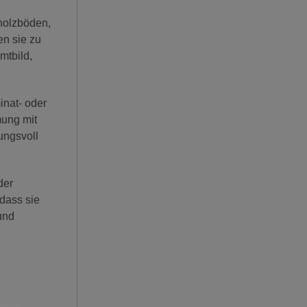
holzböden,
en sie zu
mtbild,
inat- oder
mung mit
ungsvoll
der
dass sie
und