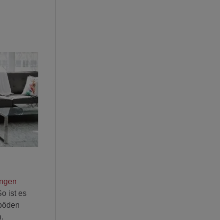
ungen
o ist es
zböden
.