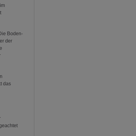
eim
t
 Die Boden-
er der
e
r
on
t das
r
geachtet