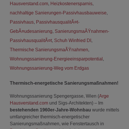
Hausverstand.com
,
Heizkostenersparnis
,
nachhaltige Sanierungen-Passivhausbauweise
,
Passivhaus
,
PassivhausqualitÃ¤t-
GebÃ¤udesanierung
,
SanierungsmaÃŸnahmen-
PassivhausqualitÃ¤t
,
Schuh Winfried DI
,
Thermische SanierungsmaÃŸnahmen
,
Wohnungssanierung-Energieeinsparpotential
,
Wohnungssanierung-Weg vom Erdgas
Thermisch-energetische Sanierungsmaßnahmen!
Wohnungssanierung Spengergasse, Wien (
Arge
Hausverstand.com
und Sigs-Architekten) – Im
bestehenden 1960er-Jahre-Wohnbau
wurde mittels
umfangreicher thermisch-energetischer
Sanierungsmaßnahmen, wie Fenstertausch in