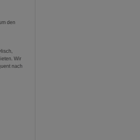
 um den
lisch,
ieten. Wir
quent nach