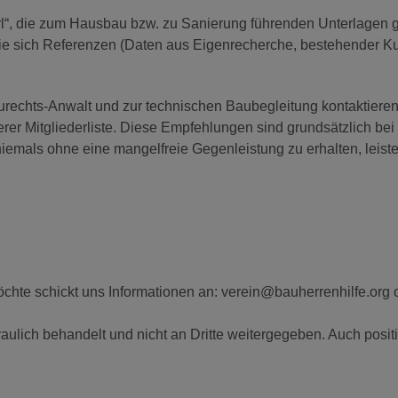
rl“, die zum Hausbau bzw. zu Sanierung führenden Unterlagen 
ie sich Referenzen (Daten aus Eigenrecherche, bestehender Ku
urechts-Anwalt und zur technischen Baubegleitung kontaktieren
r Mitgliederliste. Diese Empfehlungen sind grundsätzlich bei 
niemals ohne eine mangelfreie Gegenleistung zu erhalten, leist
hte schickt uns Informationen an: verein@bauherrenhilfe.org 
raulich behandelt und nicht an Dritte weitergegeben. Auch posit