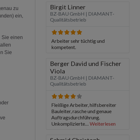
genau zu
nden) ein,
 Sie einen
allen
en Sie
oder
ive