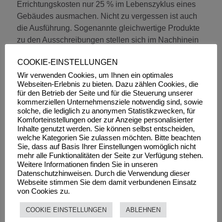
Errichtungskosten nur 25 % im Lebenszyklus eines
Gebäudes ausmachen. Nicht zu vergessen ist auch
die Ausführung. Sogenannte gleichwertige Produkte
zu den Ausschreibungen stellen sich im Nachhinein
oft als mangelhaft heraus.
COOKIE-EINSTELLUNGEN
Wir verwenden Cookies, um Ihnen ein optimales
Zusammenfassung
Webseiten-Erlebnis zu bieten. Dazu zählen Cookies, die
für den Betrieb der Seite und für die Steuerung unserer
Die Bewertungsmethoden nach BREEAM, LEED,
kommerziellen Unternehmensziele notwendig sind, sowie
solche, die lediglich zu anonymen Statistikzwecken, für
DGNB/ÖGNI und ÖGNB können eine Hilfestellung
Komforteinstellungen oder zur Anzeige personalisierter
sein, besonders für nicht fachlich versierte Bauherrn.
Inhalte genutzt werden. Sie können selbst entscheiden,
Eine individuelle Beratung eines gut ausgebildeten
welche Kategorien Sie zulassen möchten. Bitte beachten
Sie, dass auf Basis Ihrer Einstellungen womöglich nicht
und innovativen Fachmanns können sie nicht
mehr alle Funktionalitäten der Seite zur Verfügung stehen.
ersetzen. Zugestehen muss man den
Weitere Informationen finden Sie in unseren
Bewertungsmethoden, dass damit ein erster Schritt
Datenschutzhinweisen. Durch die Verwendung dieser
Webseite stimmen Sie dem damit verbundenen Einsatz
getan ist und die Vergleichbarkeit von Immobilien
von Cookies zu.
wesentlich verbessert wird. Individuelle Beratung und
Betrachtung des Einzelfalles – besonders
COOKIE EINSTELLUNGEN
ABLEHNEN
interdisziplinär – wird, verbunden mit dem Willen,