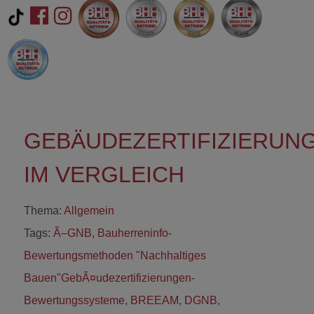
GEBÄUDEZERTIFIZIERUN
IM VERGLEICH
Thema:
Allgemein
Tags:
Ã–GNB
,
Bauherreninfo-
Bewertungsmethoden "Nachhaltiges
Bauen"GebÃ¤udezertifizierungen-
Bewertungssysteme
,
BREEAM
,
DGNB
,