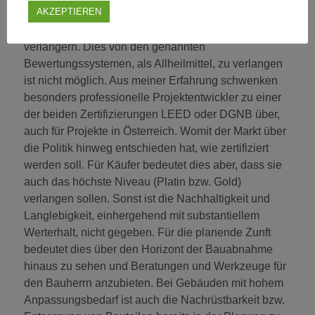
AKZEPTIEREN
diese Entscheidungen auch umzusetzen, weiterhin
entscheidend den Lebenszyklus eines Gebäudes
verlängern. Dies von den genannten
Bewertungssystemen, als Allheilmittel, zu verlangen
ist nicht möglich. Aus meiner Erfahrung schwenken
besonders professionelle Projektentwickler zu einer
der beiden Zertifizierungen LEED oder DGNB über,
auch für Projekte in Österreich. Womit der Markt über
die Politik hinweg entschieden hat, wie zertifiziert
werden soll. Für Käufer bedeutet dies aber, dass sie
auch das höchste Niveau (Platin bzw. Gold)
verlangen sollen. Sonst ist die Nachhaltigkeit und
Langlebigkeit, einhergehend mit substantiellem
Werterhalt, nicht gegeben. Für die planende Zunft
bedeutet dies über den Horizont der Bauabnahme
hinaus zu sehen und Beratungen und Werkzeuge für
den Bauherrn anzubieten. Bei Gebäuden mit hohem
Anpassungsbedarf ist auch die Nachrüstbarkeit bzw.