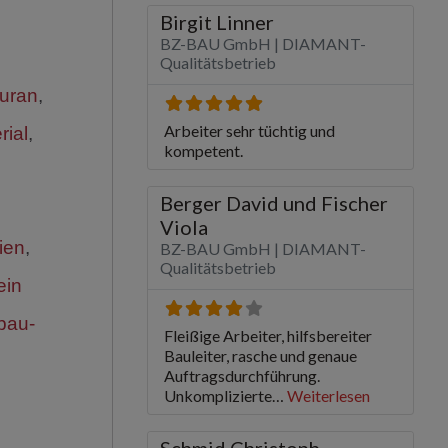
uran
,
rial
,
,
ien
,
ein
bau-