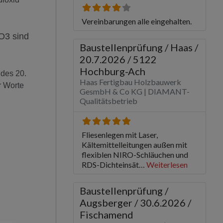
O3 sind
 des 20.
r Worte