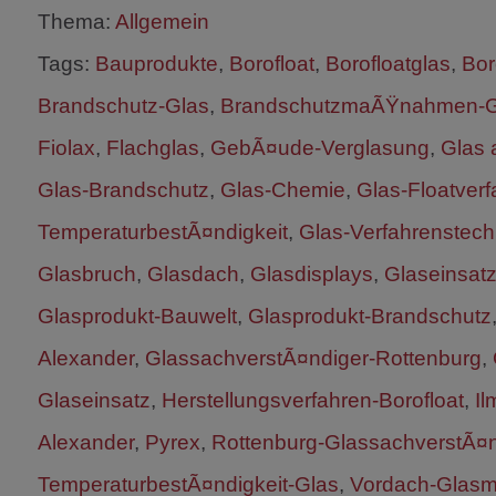
Thema:
Allgemein
Tags:
Bauprodukte
,
Borofloat
,
Borofloatglas
,
Bor
Brandschutz-Glas
,
BrandschutzmaÃŸnahmen-Gl
Fiolax
,
Flachglas
,
GebÃ¤ude-Verglasung
,
Glas 
Glas-Brandschutz
,
Glas-Chemie
,
Glas-Floatverf
TemperaturbestÃ¤ndigkeit
,
Glas-Verfahrenstech
Glasbruch
,
Glasdach
,
Glasdisplays
,
Glaseinsat
Glasprodukt-Bauwelt
,
Glasprodukt-Brandschutz
Alexander
,
GlassachverstÃ¤ndiger-Rottenburg
,
Glaseinsatz
,
Herstellungsverfahren-Borofloat
,
Il
Alexander
,
Pyrex
,
Rottenburg-GlassachverstÃ¤n
TemperaturbestÃ¤ndigkeit-Glas
,
Vordach-Glasma