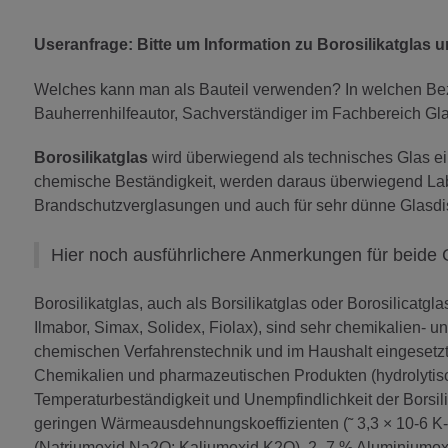
Useranfrage: Bitte um Information zu Borosilikatglas u
Welches kann man als Bauteil verwenden? In welchen Bez
Bauherrenhilfeautor, Sachverständiger im Fachbereich Gla
Borosilikatglas
wird überwiegend als technisches Glas e
chemische Beständigkeit, werden daraus überwiegend Labo
Brandschutzverglasungen und auch für sehr dünne Glasdi
Hier noch ausführlichere Anmerkungen für beide 
Borosilikatglas, auch als Borsilikatglas oder Borosilicat
Ilmabor, Simax, Solidex, Fiolax), sind sehr chemikalien- u
chemischen Verfahrenstechnik und im Haushalt eingesetzt
Chemikalien und pharmazeutischen Produkten (hydrolytisch
Temperaturbeständigkeit und Unempfindlichkeit der Borsi
geringen Wärmeausdehnungskoeffizienten (˜ 3,3 × 10-6 K-1
(Natriumoxid Na2O; Kaliumoxid K2O), 2–7 % Aluminiumoxid