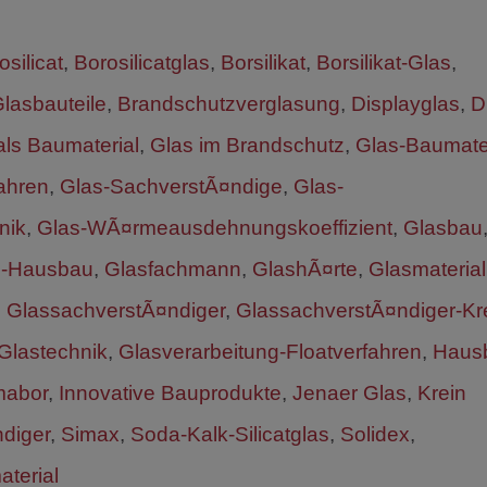
osilicat
,
Borosilicatglas
,
Borsilikat
,
Borsilikat-Glas
,
asbauteile
,
Brandschutzverglasung
,
Displayglas
,
D
als Baumaterial
,
Glas im Brandschutz
,
Glas-Baumate
ahren
,
Glas-SachverstÃ¤ndige
,
Glas-
nik
,
Glas-WÃ¤rmeausdehnungskoeffizient
,
Glasbau
z-Hausbau
,
Glasfachmann
,
GlashÃ¤rte
,
Glasmaterial
,
GlassachverstÃ¤ndiger
,
GlassachverstÃ¤ndiger-Kr
Glastechnik
,
Glasverarbeitung-Floatverfahren
,
Haus
mabor
,
Innovative Bauprodukte
,
Jenaer Glas
,
Krein
diger
,
Simax
,
Soda-Kalk-Silicatglas
,
Solidex
,
terial