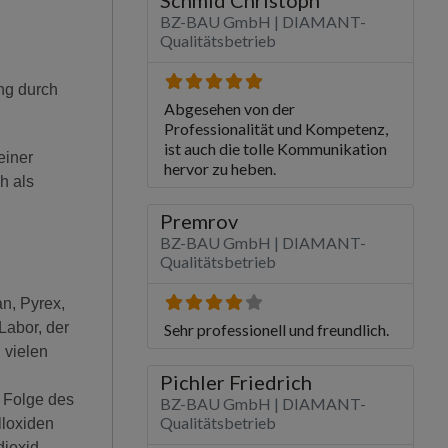
ng durch
einer
h als
n, Pyrex,
Labor, der
 vielen
 Folge des
lloxiden
dioxid