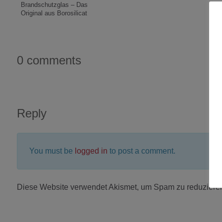
Brandschutzglas – Das
Original aus Borosilicat
0 comments
Reply
You must be
logged in
to post a comment.
Diese Website verwendet Akismet, um Spam zu reduziere