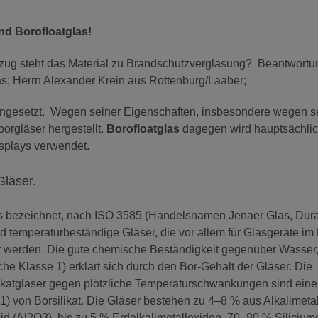
nd Borofloatglas!
ug steht das Material zu Brandschutzverglasung? Beantwortu
s; Herrn Alexander Krein aus Rottenburg/Laaber;
ingesetzt. Wegen seiner Eigenschaften, insbesondere wegen s
rgläser hergestellt.
Borofloatglas
dagegen wird hauptsächlic
splays verwendet.
Gläser.
glas bezeichnet, nach ISO 3585 (Handelsnamen Jenaer Glas, Dura
nd temperaturbeständige Gläser, die vor allem für Glasgeräte im 
 werden. Die gute chemische Beständigkeit gegenüber Wasser,
e Klasse 1) erklärt sich durch den Bor-Gehalt der Gläser. Die
likatgläser gegen plötzliche Temperaturschwankungen sind eine
) von Borsilikat. Die Gläser bestehen zu 4–8 % aus Alkalimeta
 (Al2O3), bis zu 5 % Erdalkalimetalloxiden, 70–80 % Silicium