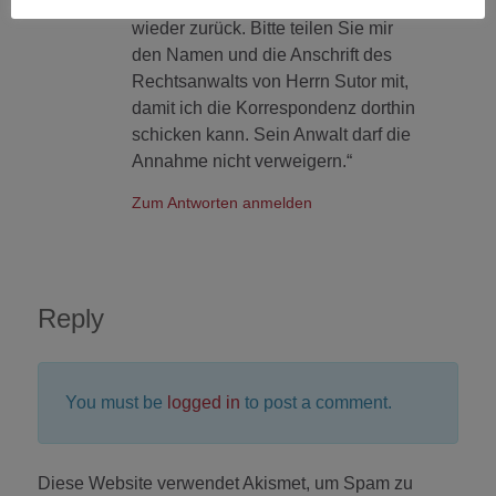
nicht angenommen bzw. kamen
wieder zurück. Bitte teilen Sie mir
den Namen und die Anschrift des
Rechtsanwalts von Herrn Sutor mit,
damit ich die Korrespondenz dorthin
schicken kann. Sein Anwalt darf die
Annahme nicht verweigern.“
Zum Antworten anmelden
Reply
You must be
logged in
to post a comment.
Diese Website verwendet Akismet, um Spam zu