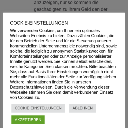
anzuzeigen, nur so kommen die
geschädigten zu ihrem Geld den der
weitere Schritte ist bis zum EUGH ,
COOKIE-EINSTELLUNGEN
(EUGHM) dann auch seine
Angehörigen, u. alle Verwanden auf
Wir verwenden Cookies, um Ihnen ein optimales
Webseiten-Erlebnis zu bieten. Dazu zählen Cookies, die
Schadenersatz einzuholen.
für den Betrieb der Seite und für die Steuerung unserer
kommerziellen Unternehmensziele notwendig sind, sowie
Zum Antworten anmelden
solche, die lediglich zu anonymen Statistikzwecken, für
Komforteinstellungen oder zur Anzeige personalisierter
Redaktion
7. Januar 2013
Inhalte genutzt werden. Sie können selbst entscheiden,
welche Kategorien Sie zulassen möchten. Bitte beachten
Sie, dass auf Basis Ihrer Einstellungen womöglich nicht
D. Sutor hinterlässt scheinbar
mehr alle Funktionalitäten der Seite zur Verfügung stehen.
weitere Geschädigte, ein Mail
Weitere Informationen finden Sie in unseren
Datenschutzhinweisen. Durch die Verwendung dieser
erreicht uns heute:
Webseite stimmen Sie dem damit verbundenen Einsatz
von Cookies zu.
„wie telefonisch besprochen hat Herr
Sutor bei mir ein Wohnmobil bestellt
COOKIE EINSTELLUNGEN
ABLEHNEN
und nicht abgeholt. Die
AKZEPTIEREN
eingeschriebenen Briefe wurden