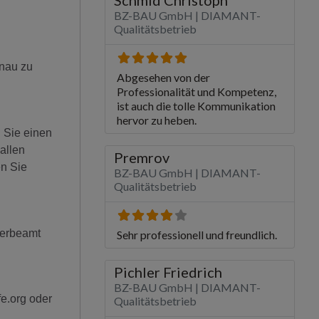
enau zu
 Sie einen
allen
en Sie
werbeamt
e.org oder