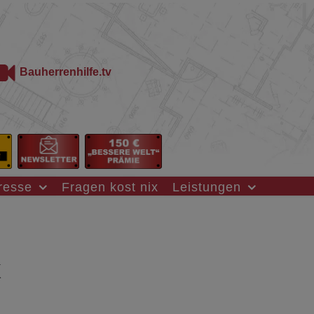
Bauherrenhilfe.tv
resse
Fragen kost nix
Leistungen
k