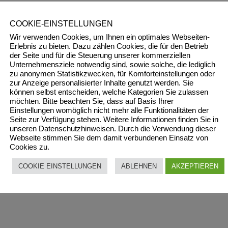
 vom Billigstbieter
COOKIE-EINSTELLUNGEN
Wir verwenden Cookies, um Ihnen ein optimales Webseiten-
,
Wohnen
Erlebnis zu bieten. Dazu zählen Cookies, die für den Betrieb
der Seite und für die Steuerung unserer kommerziellen
Unternehmensziele notwendig sind, sowie solche, die lediglich
nn dann auch noch die Verklebung mit Sprühklebern her
zu anonymen Statistikzwecken, für Komforteinstellungen oder
zur Anzeige personalisierter Inhalte genutzt werden. Sie
rklich sprechen. Beziehungsweise war in diesem Fall sc
können selbst entscheiden, welche Kategorien Sie zulassen
die Verklebung aufgerissen. Ein unkalkulierbares Risik
möchten. Bitte beachten Sie, dass auf Basis Ihrer
Einstellungen womöglich nicht mehr alle Funktionalitäten der
on Anbeginn an luftundicht. Schäden durch Tauwasser, 
Seite zur Verfügung stehen. Weitere Informationen finden Sie in
ilzen und Schimmelpilzbefall an der Dämmung sind damit
unseren Datenschutzhinweisen. Durch die Verwendung dieser
Webseite stimmen Sie dem damit verbundenen Einsatz von
ie „Verklebung“ nach der Luftdichtheitsmessung.
Cookies zu.
COOKIE EINSTELLUNGEN
ABLEHNEN
AKZEPTIEREN