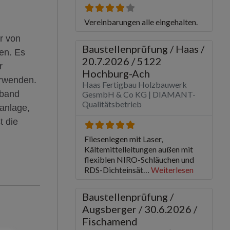
r von
en. Es
r
erwenden.
eband
anlage,
t die