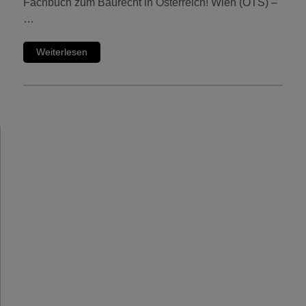
Fachbuch zum Baurecht in Österreich! Wien (OTS) –
…
Weiterlesen