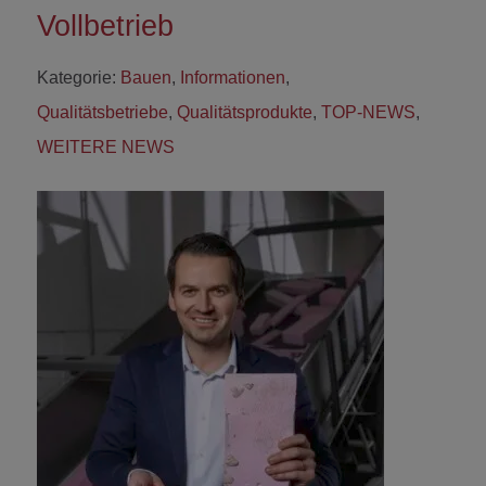
Vollbetrieb
Kategorie:
Bauen
,
Informationen
,
Qualitätsbetriebe
,
Qualitätsprodukte
,
TOP-NEWS
,
WEITERE NEWS