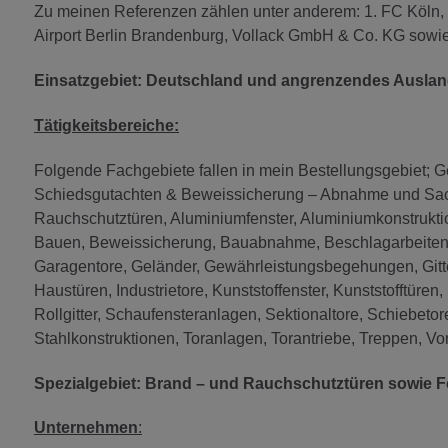
Zu meinen Referenzen zählen unter anderem: 1. FC Köln, 
Airport Berlin Brandenburg, Vollack GmbH & Co. KG sowie
Einsatzgebiet: Deutschland und angrenzendes Ausla
Tätigkeitsbereiche:
Folgende Fachgebiete fallen in mein Bestellungsgebiet; 
Schiedsgutachten & Beweissicherung – Abnahme und Sach
Rauchschutztüren, Aluminiumfenster, Aluminiumkonstruktio
Bauen, Beweissicherung, Bauabnahme, Beschlagarbeiten, 
Garagentore, Geländer, Gewährleistungsbegehungen, Gitte
Haustüren, Industrietore, Kunststoffenster, Kunststofftü
Rollgitter, Schaufensteranlagen, Sektionaltore, Schiebeto
Stahlkonstruktionen, Toranlagen, Torantriebe, Treppen, Vor
Spezialgebiet: Brand – und Rauchschutztüren sowie F
Unternehmen
: