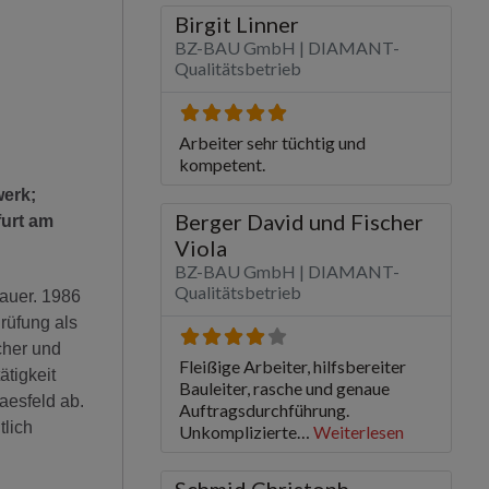
werk;
furt am
bauer. 1986
rüfung als
cher und
tigkeit
aesfeld ab.
lich