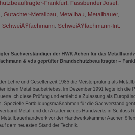
utzbeauftragter-Frankfurt
,
Fassbender Josef
,
u
,
Gutachter-Metallbau
,
Metallbau
,
Metallbauer
,
,
SchweiÃŸfachmann
,
SchweiÃŸfachmann-Int.
idigter Sachverständiger der HWK Achen für das Metallhand
ßfachmann & vds geprüfter Brandschutzbeauftragter – Fank
der Lehre und Gesellenzeit 1985 die Meisterprüfung als Metall
erlichen Metallbaubetriebes. Im Dezember 1991 legte ich die P
rte ich diese Prüfung und erhielt die Zulassung als Europäis
. Spezielle Fortbildungsmaßnahmen für die Sachverständigentä
sverband Metall und der Akademie des Handwerks in Schloss R
as Metallbauerhandwerk vor der Handwerkskammer Aachen öffent
ch auf dem neuesten Stand der Technik.