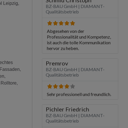
 Leipzig,
rechtes
 Fassaden,
en,
Rolltore,