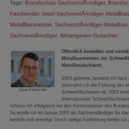
Tags:
Brandschutz-SachverstÃ¤ndiger
,
Brandsch
Fassbender Josef-SachverstÃ¤ndiger Metallba
Metallbaumeister
,
SachverstÃ¤ndiger-Metallbau
SachverstÃ¤ndiger
,
Wintergarten-Gutachter
Öffentlich bestellter und vere
Metallbaumeister- Int. Schwei
Main/Deutschland;
1963 geboren, bestand ich nach 
übernahm ich die Führung des elt
Josef Faßbender
Schweißfachmann ab. 2003 erneue
Internationaler Schweißfachmann
schloss ich erfolgreich vor den Kommissionen des Bunde
So wurde ich im Januar 2005 als Sachverständiger für d
bestellt und vereidigt. Durch stetige Fortbildung bleibe i