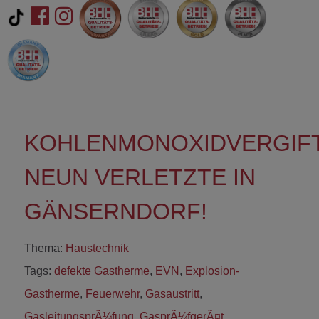
KOHLENMONOXIDVERGIF
NEUN VERLETZTE IN
GÄNSERNDORF!
Thema:
Haustechnik
Tags:
defekte Gastherme
,
EVN
,
Explosion-
Gastherme
,
Feuerwehr
,
Gasaustritt
,
GasleitungsprÃ¼fung
,
GasprÃ¼fgerÃ¤t
,