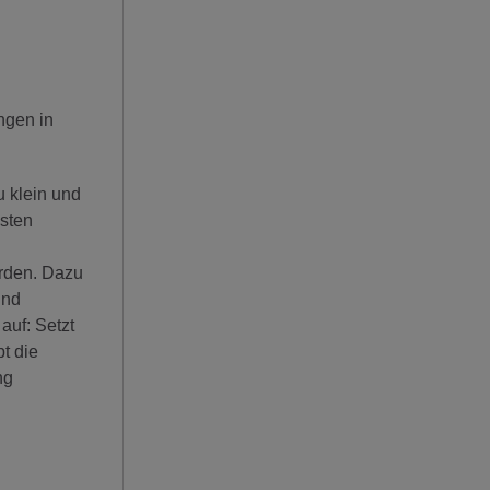
ngen in
u klein und
ssten
erden. Dazu
und
auf: Setzt
t die
ng