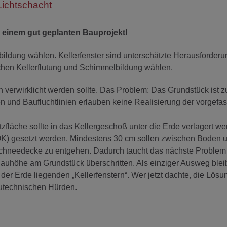
Lichtschacht
n einem gut geplanten Bauprojekt!
bildung wählen. Kellerfenster sind unterschätzte Herausforderu
schen Kellerflutung und Schimmelbildung wählen.
verwirklicht werden sollte. Das Problem: Das Grundstück ist z
und Baufluchtlinien erlauben keine Realisierung der vorgefa
zfläche sollte in das Kellergeschoß unter die Erde verlagert w
GOK) gesetzt werden. Mindestens 30 cm sollen zwischen Boden 
chneedecke zu entgehen. Dadurch taucht das nächste Problem 
uhöhe am Grundstück überschritten. Als einziger Ausweg bleib
er Erde liegenden „Kellerfenstern“. Wer jetzt dachte, die Lösu
autechnischen Hürden.