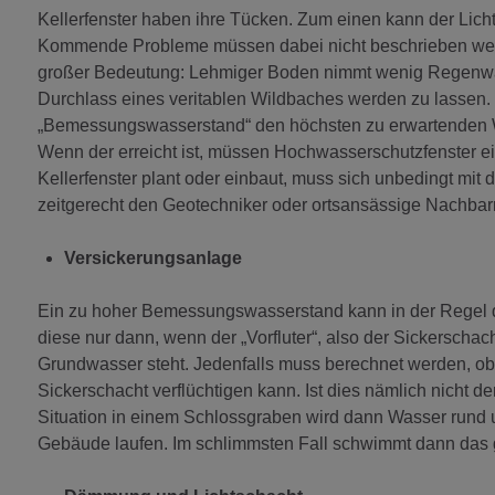
Kellerfenster haben ihre Tücken. Zum einen kann der Lic
Kommende Probleme müssen dabei nicht beschrieben werde
großer Bedeutung: Lehmiger Boden nimmt wenig Regenwass
Durchlass eines veritablen Wildbaches werden zu lassen.
„Bemessungswasserstand“ den höchsten zu erwartenden Wa
Wenn der erreicht ist, müssen Hochwasserschutzfenster e
Kellerfenster plant oder einbaut, muss sich unbedingt m
zeitgerecht den Geotechniker oder ortsansässige Nachbarn
Versickerungsanlage
Ein zu hoher Bemessungswasserstand kann in der Regel du
diese nur dann, wenn der „Vorfluter“, also der Sickerschach
Grundwasser steht. Jedenfalls muss berechnet werden, o
Sickerschacht verflüchtigen kann. Ist dies nämlich nicht d
Situation in einem Schlossgraben wird dann Wasser rund 
Gebäude laufen. Im schlimmsten Fall schwimmt dann das