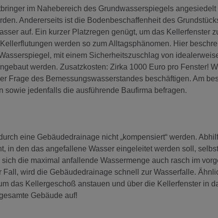
htbringer im Nahebereich des Grundwasserspiegels angesiedelt 
n. Andererseits ist die Bodenbeschaffenheit des Grundstück
er auf. Ein kurzer Platzregen genügt, um das Kellerfenster 
 Kellerflutungen werden so zum Alltagsphänomen. Hier beschrei
sserspiegel, mit einem Sicherheitszuschlag von idealerweis
ingebaut werden. Zusatzkosten: Zirka 1000 Euro pro Fenster! W
it der Frage des Bemessungswasserstandes beschäftigen. Am be
 sowie jedenfalls die ausführende Baufirma befragen.
rch eine Gebäudedrainage nicht „kompensiert“ werden. Abhilf
t, in den das angefallene Wasser eingeleitet werden soll, selbst
b sich die maximal anfallende Wassermenge auch rasch im vo
er Fall, wird die Gebäudedrainage schnell zur Wasserfalle. Ähnli
um das Kellergeschoß anstauen und über die Kellerfenster in d
 gesamte Gebäude auf!