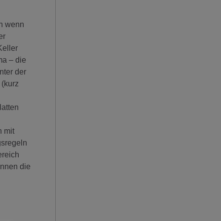
ch wenn
er
eller
ma – die
nter der
(kurz
latten
 mit
gsregeln
ereich
önnen die