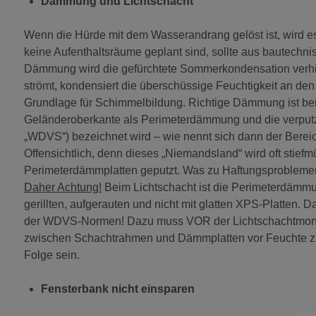
Dämmung und Lichtschacht
Wenn die Hürde mit dem Wasserandrang gelöst ist, wird 
keine Aufenthaltsräume geplant sind, sollte aus bautechni
Dämmung wird die gefürchtete Sommerkondensation verhin
strömt, kondensiert die überschüssige Feuchtigkeit an de
Grundlage für Schimmelbildung. Richtige Dämmung ist bei
Geländeroberkante als Perimeterdämmung und die verp
„WDVS“) bezeichnet wird – wie nennt sich dann der Berei
Offensichtlich, denn dieses „Niemandsland“ wird oft stiefmü
Perimeterdämmplatten geputzt. Was zu Haftungsproblemen
Daher Achtung!
Beim Lichtschacht ist die Perimeterdäm
gerillten, aufgerauten und nicht mit glatten XPS-Platten. 
der WDVS-Normen! Dazu muss VOR der Lichtschachtmontag
zwischen Schachtrahmen und Dämmplatten vor Feuchte zu s
Folge sein.
Fensterbank nicht einsparen