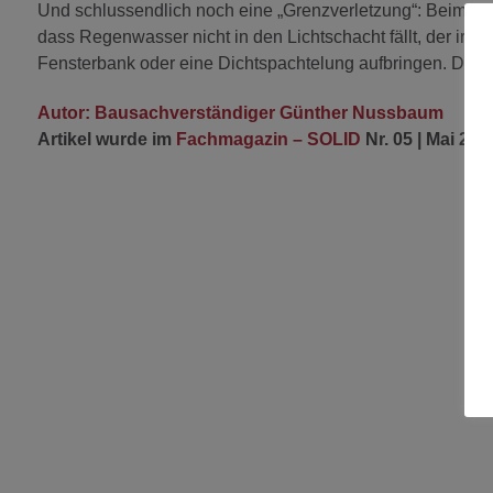
Und schlussendlich noch eine „Grenzverletzung“: Beim Kel
dass Regenwasser nicht in den Lichtschacht fällt, der irrt.
Fensterbank oder eine Dichtspachtelung aufbringen. Dann 
Autor: Bausachverständiger Günther Nussbaum
Artikel wurde im
Fachmagazin – SOLID
Nr. 05 | Mai 201