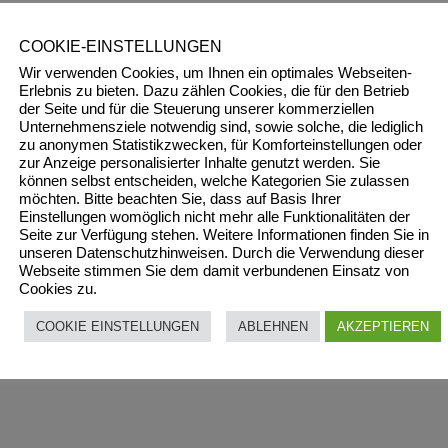
lerfenster wird die Fensterbank oft weggelassen. Warum? Wer 
 Daher ein
ernst gemeinter Ra
t: Bauherren sollten entweder eine
COOKIE-EINSTELLUNGEN
ist so eine einfache Sache wie ein Kellerfenster rundum sauber
Wir verwenden Cookies, um Ihnen ein optimales Webseiten-
Erlebnis zu bieten. Dazu zählen Cookies, die für den Betrieb
der Seite und für die Steuerung unserer kommerziellen
4– veröffentlicht,
Link zur Ursprungsquelle des Artikels
Unternehmensziele notwendig sind, sowie solche, die lediglich
zu anonymen Statistikzwecken, für Komforteinstellungen oder
zur Anzeige personalisierter Inhalte genutzt werden. Sie
können selbst entscheiden, welche Kategorien Sie zulassen
möchten. Bitte beachten Sie, dass auf Basis Ihrer
Einstellungen womöglich nicht mehr alle Funktionalitäten der
Seite zur Verfügung stehen. Weitere Informationen finden Sie in
unseren Datenschutzhinweisen. Durch die Verwendung dieser
Webseite stimmen Sie dem damit verbundenen Einsatz von
Cookies zu.
COOKIE EINSTELLUNGEN
ABLEHNEN
AKZEPTIEREN