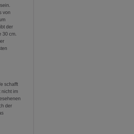
sein.
s von
zum
bt der
e 30 cm.
er
sten
e schafft
 nicht im
rgesehenen
ch der
as