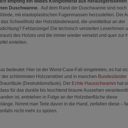
ich empfing ein wildes Konglomerat aus herausgerissenen
denen Duschwanne.
Auf dem Rand der Duschwanne sind noch 
Wände, mit elastoplastischen Fugenmassen herzustellen. Der A
 das Schwellholz der Holzständerwand, die unmittelbar an der
chtung? Fehlanzeige! Die technisch versierten Leser/innen u
braun) des Holzes und die immer wieder versetzt und quer zur 
fel einteilen.
s bedeutet: Hier ist der Worst-Case-Fall eingetreten, es hat si
er der schlimmsten Holzzerstörer und in manchen
Bundesländer 
 Braunfäule (Destruktionsfäule). Der
Echte Hausschwamm
hat s
 dass für das dunkle bis leuchtend braune Aussehen verantwortli
handen ist, entstehen in Folge an der Holzoberfläche diese
länge. Nimmt man Teile davon in die Hand, zerfallen diese – fa
nfalls nicht mehr zu spüren.