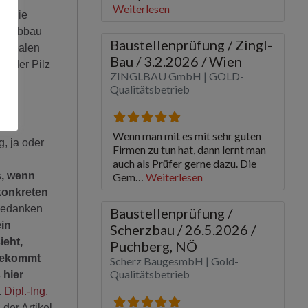
nd die
eim Abbau
i idealen
t der Pilz
, ja oder
s, wenn
 konkreten
 Gedanken
ein
ieht,
 bekommt
 hier
.
Dipl.-Ing.
der Artikel