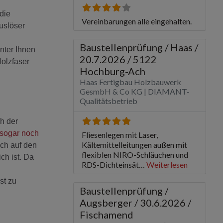
die
uslöser
nter Ihnen
Holzfaser
ch der
sogar noch
ich auf den
ch ist. Da
st zu