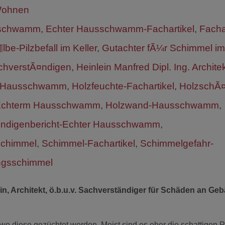
ohnen
sschwamm
,
Echter Hausschwamm-Fachartikel
,
Fachar
be-Pilzbefall im Keller
,
Gutachter fÃ¼r Schimmel im
chverstÃ¤ndigen
,
Heinlein Manfred Dipl. Ing. Archite
r Hausschwamm
,
Holzfeuchte-Fachartikel
,
HolzschÃ¤
 Echterm Hausschwamm
,
Holzwand-Hausschwamm
,
ndigenbericht-Echter Hausschwamm
,
chimmel
,
Schimmel-Fachartikel
,
Schimmelgefahr-
gsschimmel
in, Architekt, ö.b.u.v. Sachverständiger für Schäden an Ge
o diese gezüchtet werden. Meist sind es eher die schattigen P