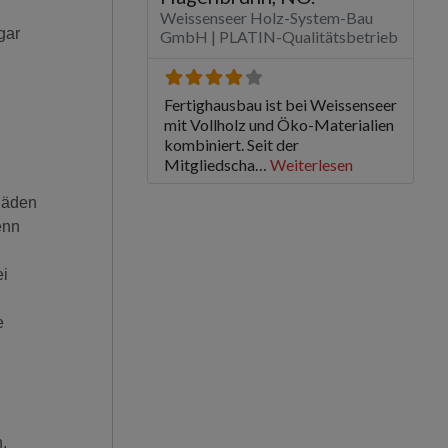
.
gar
häden
enn
ei
e
,