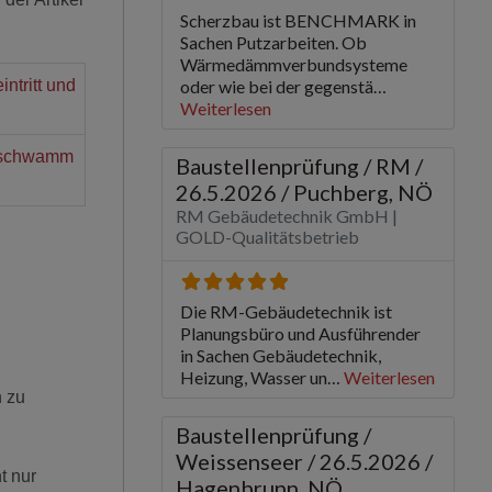
ntritt und
usschwamm
n zu
t nur