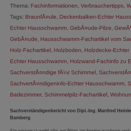
Thema:
Fachinformationen
,
Verbrauchertipps
,
W
Tags:
BraunfÃ¤ule
,
Deckenbalken-Echter Hau
Echter Hausschwamm
,
GebÃ¤ude-Pilze
,
GewÃ¶l
GebÃ¤ude
,
Hausschwamm-Fachartikel vom Sa
Holz-Fachartikel
,
Holzboden
,
Holzdecke-Echte
Echter Hausschwamm
,
Holzwand-Fachinfo zu
SachverstÃ¤ndige fÃ¼r Schimmel
,
SachverstÃ¤
SachvertÃ¤ndigeninfo-Echter Hausschwamm
,
S
Badezimmer
,
Schimmelpilz-Fachartikel
,
Wohnun
Sachverständigenbericht von Dipl.-Ing. Manfred Heinle
Bamberg
Sie wissen ja wohl alle, wo Pilze am besten wachsen und w