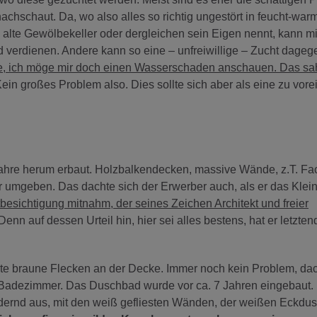
chschaut. Da, wo also alles so richtig ungestört in feucht-war
lte Gewölbekeller oder dergleichen sein Eigen nennt, kann mi
ld verdienen. Andere kann so eine – unfreiwillige – Zucht dage
ete, ich möge mir doch einen Wasserschaden anschauen. Das sah
Kein großes Problem also. Dies sollte sich aber als eine zu vorei
hre herum erbaut. Holzbalkendecken, massive Wände, z.T. Fa
ur umgeben. Das dachte sich der Erwerber auch, als er das Klei
besichtigung mitnahm, der seines Zeichen Architekt und freier
 Denn auf dessen Urteil hin, hier sei alles bestens, hat er letzte
e braune Flecken an der Decke. Immer noch kein Problem, dac
Badezimmer. Das Duschbad wurde vor ca. 7 Jahren eingebaut.
rdernd aus, mit den weiß gefliesten Wänden, der weißen Eckd