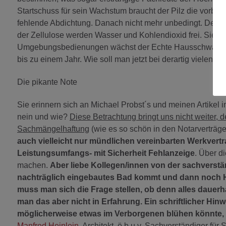
Startschuss für sein Wachstum braucht der Pilz die vorbes
fehlende Abdichtung. Danach nicht mehr unbedingt. Denn 
der Zellulose werden Wasser und Kohlendioxid frei. Sie sch
Umgebungsbedienungen wächst der Echte Hausschwamm zw
bis zu einem Jahr. Wie soll man jetzt bei derartig viele
Die pikante Note
Sie erinnern sich an Michael Probst´s und meinen Artikel i
nein und wie?
Diese Betrachtung bringt uns nicht weiter, 
Sachmängelhaftung
(wie es so schön in den Notarverträge
auch vielleicht nur mündlichen vereinbarten Werkvertra
Leistungsumfangs- mit Sicherheit Fehlanzeige
. Über d
machen.
Aber liebe Kollegen/innen von der sachverstä
nachträglich eingebautes Bad kommt und dann noch Ho
muss man sich die Frage stellen, ob denn alles dauerh
man das aber nicht in Erfahrung. Ein schriftlicher Hin
möglicherweise etwas im Verborgenen blühen könnte, 
Manfred Heinlein
, Architekt, ö.b.u.v. Sachverständiger 