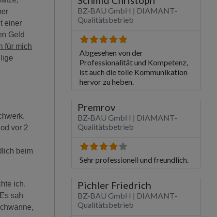
mer
t einer
gen Geld
 für mich
lige
chwerk.
nod vor 2
ndlich beim
hte ich.
 Es sah
uschwanne,