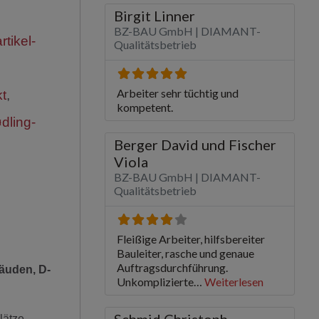
tikel-
kt
,
dling-
bäuden, D-
lätze,