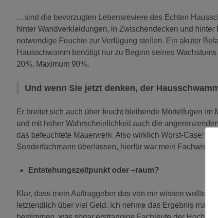
…sind die bevorzugten Lebensreviere des Echten Hausschwa
hinter Wandverkleidungen, in Zwischendecken und hinter 
notwendige Feuchte zur Verfügung stellen.
Ein akuter Bef
Hausschwamm benötigt nur zu Beginn seines Wachstums e
20%. Maximum 90%.
Und wenn Sie jetzt denken, der Hausschwamm b
Er breitet sich auch über feucht bleibende Mörtelfugen 
und mit hoher Wahrscheinlichkeit auch die angerenzend
das befeuchtete Mauerwerk. Also wirklich Worst-Case! 
Sonderfachmann überlassen, hierfür war mein Fachwissen 
Entstehungszeitpunkt oder –raum?
Klar, dass mein Auftraggeber das von mir wissen wollte, den
letztendlich über viel Geld. Ich nehme das Ergebnis mal v
bestimmen, was sogar erstrangige Fachleute der Hochschul