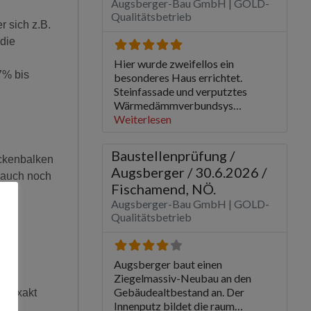
 sich z.B.
die
7% bis
eckenbalken
 auch noch
m
so
ht exakt