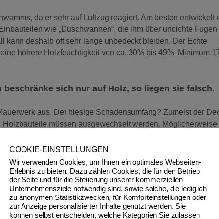
mms, da er sehr auf Luftzug reagiert. Am besten entwickelt er
Einbauteilen wie „Duschwannen“, die ihm über undichte Fugen 
all kann deshalb oft sehr lange unbedeckt bleiben
. Der Echte
ine höhere Holzfeuchtigkeit von ca. 30% bis 49%. Minimum 1
eschränke sich nur auf Holz, so liegen sie falsch.
im Mauerwerk aus. Der hiesige Schadensumfang? Zumeist der D
en Holzbauteile müssen ausgewechselt werden. Möglicherweise
Den genauen Umfang der notwendigen Maßnahme habe ich eine
nicht speziell genug.
COOKIE-EINSTELLUNGEN
Wir verwenden Cookies, um Ihnen ein optimales Webseiten-
Erlebnis zu bieten. Dazu zählen Cookies, die für den Betrieb
der Seite und für die Steuerung unserer kommerziellen
Unternehmensziele notwendig sind, sowie solche, die lediglich
n schließlich entscheidet er dann über seine Eintrittspflicht, al
zu anonymen Statistikzwecken, für Komforteinstellungen oder
orweg: Der Entstehungszeitpunkt oder auch –raum lässt sich nic
zur Anzeige personalisierter Inhalte genutzt werden. Sie
können selbst entscheiden, welche Kategorien Sie zulassen
e in Salzburg bestätigen. Dies hat folgenden Hintergrund: Als