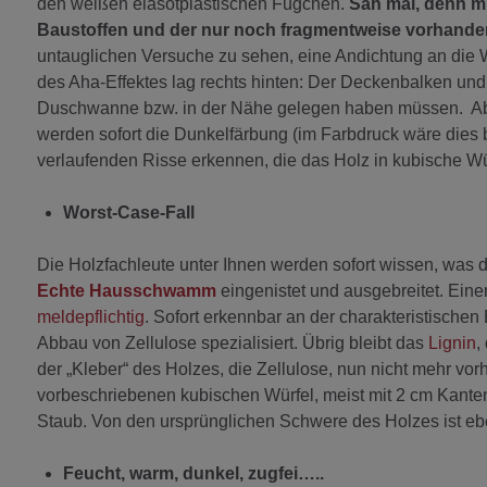
den weißen elasotplastischen Fügchen.
Sah mal, denn m
Baustoffen und der nur noch fragmentweise vorhan
untauglichen Versuche zu sehen, eine Andichtung an die 
des Aha-Effektes lag rechts hinten: Der Deckenbalken und
Duschwanne bzw. in der Nähe gelegen haben müssen. Abdi
werden sofort die Dunkelfärbung (im Farbdruck wäre dies 
verlaufenden Risse erkennen, die das Holz in kubische Wür
Worst-Case-Fall
Die Holzfachleute unter Ihnen werden sofort wissen, was da
Echte Hausschwamm
eingenistet und ausgebreitet. Ein
meldepflichtig
. Sofort erkennbar an der charakteristischen
Abbau von Zellulose spezialisiert. Übrig bleibt das
Lignin
,
der „Kleber“ des Holzes, die Zellulose, nun nicht mehr vor
vorbeschriebenen kubischen Würfel, meist mit 2 cm Kanten
Staub. Von den ursprünglichen Schwere des Holzes ist ebe
Feucht, warm, dunkel, zugfei…..