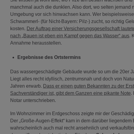
manchmal auch die dunklen. Also dort, wo selten jemand na
Umgebung vor sich hinwachsen kann. Wer beispielsweise a
Schwammerl- (für Nicht-Bayern: Pilz-) zucht, so richtig Ge
kosten.
Der Auftrag einer Versicherungsgesellschaft laut
nach „Bauen ist eben ein Kampf gegen das Wasser“ aus
. 
Annahme herausstellen.
Ergebnisse des Ortstermins
Das wassergeschädigte Gebäude wurde so um die 20er Ja
Liegt alles recht idyllisch, zentrumsnah und doch von Nat
Jahren erwarb.
Dass er einen guten Bekannten zu der Erst
Sachverständiger ist, gibt dem Ganzen eine pikante Note
.
Notar unterschrieben.
Im Wohnzimmer im Erdgeschoss zeigte mir der Geschädigt
Der „Große-Augen-Effekt“ kam in dem darüber liegendem 
wahrscheinlich auch mal recht ansehnlich und verkaufsfö