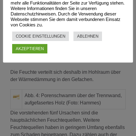
noch höhere Feuchtewerte im Holz auftreten.
mehr alle Funktionalitäten der Seite zur Verfügung stehen.
Weitere Informationen finden Sie in unseren
Die hohen gemessenen Feuchtewerte über der
Datenschutzhinweisen. Durch die Verwendung dieser
Webseite stimmen Sie dem damit verbundenen Einsatz
Trennwand erklären sich aus dem vorbeschriebenen
von Cookies zu.
Feuchteintrag über die einbindenden Massivwände.
COOKIE EINSTELLUNGEN
ABLEHNEN
Feuchteeintrag aus vermutlich nicht luftdichtem
AKZEPTIEREN
Abschluss der Deckenbalkengefache zum
Außenklima
Die Feuchte verteilt sich deshalb im Hohlraum über
der Wärmedämmung in den Gefachen.
Abb. 4: Porenschwamm über der Trennwand,
aufgefasertes Holz (Foto: Hammes)
Die vorstehenden fünf Ursachen sind die
hauptsächlichen Feuchtequellen. Weitere
Feuchtequellen haben in geringem Umfang ebenfalls
zum Schaden beigetragen. Dazu zählen auch der