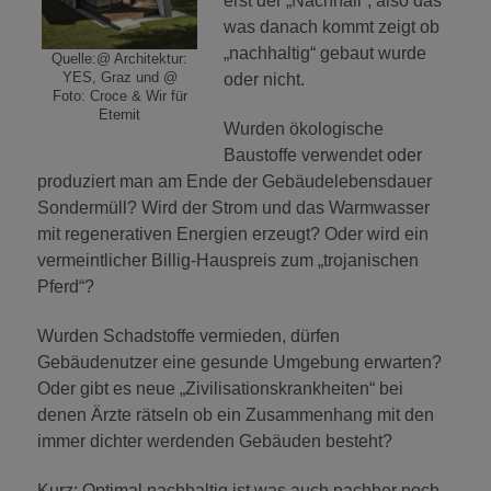
erst der „Nachhall“, also das
was danach kommt zeigt ob
„nachhaltig“ gebaut wurde
Quelle:@ Architektur:
YES, Graz und @
oder nicht.
Foto: Croce & Wir für
Eternit
Wurden ökologische
Baustoffe verwendet oder
produziert man am Ende der Gebäudelebensdauer
Sondermüll? Wird der Strom und das Warmwasser
mit regenerativen Energien erzeugt? Oder wird ein
vermeintlicher Billig-Hauspreis zum „trojanischen
Pferd“?
Wurden Schadstoffe vermieden, dürfen
Gebäudenutzer eine gesunde Umgebung erwarten?
Oder gibt es neue „Zivilisationskrankheiten“ bei
denen Ärzte rätseln ob ein Zusammenhang mit den
immer dichter werdenden Gebäuden besteht?
Kurz: Optimal nachhaltig ist was auch nachher noch