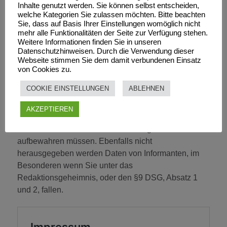
Inhalte genutzt werden. Sie können selbst entscheiden,
Kommentieren ist nicht vorgesehen.
welche Kategorien Sie zulassen möchten. Bitte beachten
Sie, dass auf Basis Ihrer Einstellungen womöglich nicht
Rechte an den eigenen Daten
mehr alle Funktionalitäten der Seite zur Verfügung stehen.
Weitere Informationen finden Sie in unseren
Sie können einen Export Ihrer personenbezogenen
Datenschutzhinweisen. Durch die Verwendung dieser
Daten bei uns anfordern, inklusive aller
Webseite stimmen Sie dem damit verbundenen Einsatz
Informationen, welche Sie uns mitgeteilt haben.
von Cookies zu.
Darüber hinaus können Sie die Löschung aller
COOKIE EINSTELLUNGEN
ABLEHNEN
personenbezogenen Daten, die wir von Ihnen
gespeichert haben, anfordern. Dies umfasst nicht die
AKZEPTIEREN
Daten, die wir aufgrund administrativer, rechtlicher
oder sicherheitsrelevanter Notwendigkeiten
aufbewahren müssen. Ebenfalls nicht
herausgegeben werden Daten von Informanten, im
Besonderen wenn Sie unter das
Redaktionsgeheimnis, oder den §9 DSG, Absatz 1
und 2, fallen.