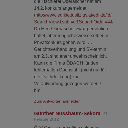
die Tischlerei Oberascher hat am
14.2. konkurs angemeldet
(
http://www.edikte.justiz.gv.at/edikte/id/idedi8.
SearchView&subf=e&SearchOrder=4&Schu
Da Herr Oberascher zwar persönlich
haftet, aber möglicherweise selber in
Privatkonkurs gehen wird, …
Gerichtsverhandlung und SV-termin
am 2.3. sind eher unwahrscheinlich.
Kann die Firma ÖDACH für den
fehlerhaften Dachstuhl (nicht nur für
die Dachdeckung) zur
Verantwortung gezogen werden?
bm
Zum Antworten anmelden
Günther Nussbaum-Sekora
21.
Februar 2012
ÖDACH als vermutlich solventer