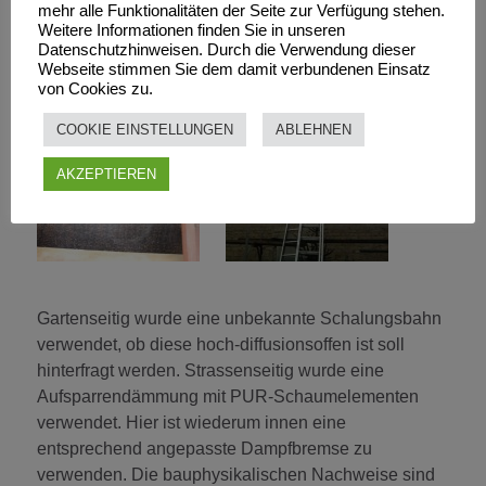
Ausführung anzunehmen. Jedenfalls ist die
mehr alle Funktionalitäten der Seite zur Verfügung stehen.
Weitere Informationen finden Sie in unseren
spenglermäßige Dacheinfassung fehlerhaft, das
Datenschutzhinweisen. Durch die Verwendung dieser
Klebeband außen am Mast nicht dauerhaft.
Webseite stimmen Sie dem damit verbundenen Einsatz
von Cookies zu.
COOKIE EINSTELLUNGEN
ABLEHNEN
AKZEPTIEREN
Gartenseitig wurde eine unbekannte Schalungsbahn
verwendet, ob diese hoch-diffusionsoffen ist soll
hinterfragt werden. Strassenseitig wurde eine
Aufsparrendämmung mit PUR-Schaumelementen
verwendet. Hier ist wiederum innen eine
entsprechend angepasste Dampfbremse zu
verwenden. Die bauphysikalischen Nachweise sind