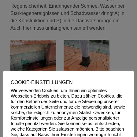
Regensicherheit. Eindringender Schnee, Wasser bei
Starkregenereignissen und Schadwasser dringt A) in
die Konstruktion und B) in die Dachvorsprünge ein.
Auch hier muss umfangreich saniert werden.
COOKIE-EINSTELLUNGEN
Wir verwenden Cookies, um Ihnen ein optimales
Webseiten-Erlebnis zu bieten. Dazu zählen Cookies, die
für den Betrieb der Seite und für die Steuerung unserer
Analog dazu die Situation bei den
kommerziellen Unternehmensziele notwendig sind, sowie
Rohrdurchdringungen, das Unterdach wurde
solche, die lediglich zu anonymen Statistikzwecken, für
aufgeschnitten und nicht schlagregendicht an den
Komforteinstellungen oder zur Anzeige personalisierter
Inhalte genutzt werden. Sie können selbst entscheiden,
Lüftungsstrang angebunden. Beim Rohrmast wurde
welche Kategorien Sie zulassen möchten. Bitte beachten
nicht geöffnet, es ist aber ebenfalls eine fehlerhafte
Sie, dass auf Basis Ihrer Einstellungen womöglich nicht